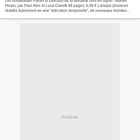
Les nouveautés Panini et Delcourt de la semaine sont en rayon ! Marvel
Rivals, par Paul Allor et Luca Claretti 48 pages, 6,99 € Lorsque plusieurs
réalités fusionnent en une “intrication temporelle”, de nouveaux mondes
apparaissent, réunissant super-héros...
Publicité