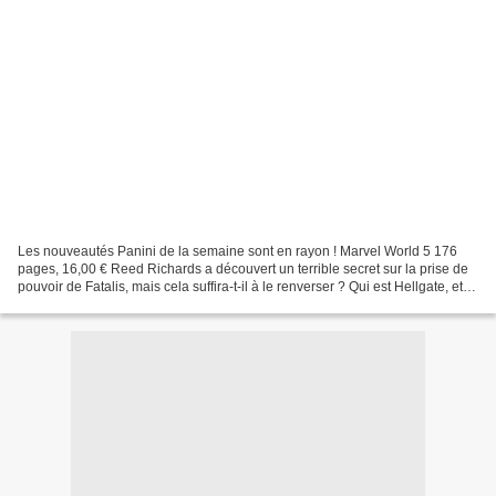
Les nouveautés Panini de la semaine sont en rayon ! Marvel World 5 176
pages, 16,00 € Reed Richards a découvert un terrible secret sur la prise de
pouvoir de Fatalis, mais cela suffira-t-il à le renverser ? Qui est Hellgate, et
pourquoi veut-il détruire...