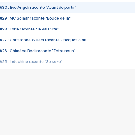
#30 : Eve Angeli raconte "Avant de partir"
#29 : MC Solaar raconte "Bouge de là"
28 : Lorie raconte "Je vais vite"
#27 : Christophe Willem raconte "Jacques a dit"
#26 : Chimène Badi raconte "Entre nous"
#25 : Indochine raconte "3e sexe"
#24 : Zaho raconte "C'est chelou"
#23 : Patrick Bruel raconte "Au café des délices"
#22 : Kyo raconte "Le chemin"
#21 : Nolwenn Leroy raconte "Cassé"
#20 : Patrick Hernandez raconte "Born to be alive"
#19 : Lorie raconte "Près de moi"