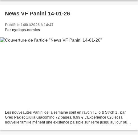
News VF Panini 14-01-26
Publié le 14/01/2026 à 14:47
Par
cyclops-comics
Les nouveautés Panini de la semaine sont en rayon ! Lilo & Stitch 1 , par
Greg Pak et Giulia Giacomino 72 pages, 9,99 € L’Expérience 626 et sa
nouvelle famille mènent une existence paisible sur Terre jusqu’au jour où
des aliens se lancent à ses trousses....