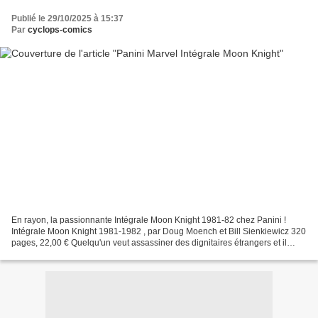
Publié le 29/10/2025 à 15:37
Par
cyclops-comics
En rayon, la passionnante Intégrale Moon Knight 1981-82 chez Panini !
Intégrale Moon Knight 1981-1982 , par Doug Moench et Bill Sienkiewicz 320
pages, 22,00 € Quelqu'un veut assassiner des dignitaires étrangers et il
semble que ce soit Moon Knight ! Pourtant...