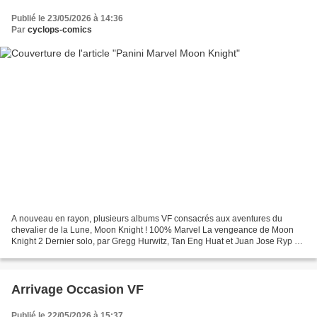
Publié le 23/05/2026 à 14:36
Par
cyclops-comics
A nouveau en rayon, plusieurs albums VF consacrés aux aventures du
chevalier de la Lune, Moon Knight ! 100% Marvel La vengeance de Moon
Knight 2 Dernier solo, par Gregg Hurwitz, Tan Eng Huat et Juan Jose Ryp Tel
un équilibriste, Moon Knight avance sur...
Arrivage Occasion VF
Publié le 22/05/2026 à 15:37