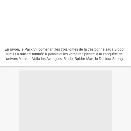
En rayon, le Pack VF contenant les trois tomes de la très bonne saga Blood
Hunt ! La nuit est tombée à jamais et les vampires partent à la conquête de
l'univers Marvel ! Voilà les Avengers, Blade, Spider-Man, le Docteur Strange
et les autres héros bien...