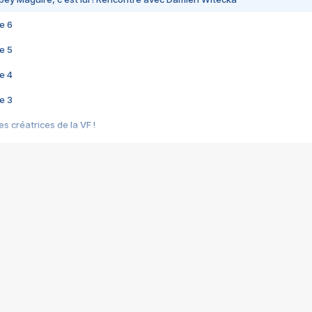
e 6
e 5
e 4
e 3
s créatrices de la VF !
e 2
e 1
e Mektoub My Love arrive enfin ! Rencontre avec Shaïn Boumedine et Sal
i : après Toni en famille
elle réalise le bouleversant Dites lui que je l'aime
ais ! Rencontre autour de Vie privée de Rebecca Zlotowski
 de Marguerite, Grave... Rencontre avec Ella Rumpf