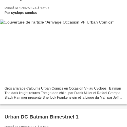
Publié le 17/07/2024 à 12:57
Par
cyclops-comics
Gros arrivage d'albums Urban Comics en Occasion VF au Cyclops ! Batman
The dark knight returns The golden child, par Frank Miller et Rafael Grampa
Black Hammer présente Sherlock Frankenstein et la Ligue du Mal, par Jeff
Lemire et David Rubin New Teen...
Urban DC Batman Bimestriel 1