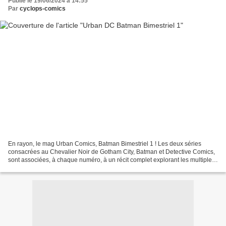
Publié le 19/06/2024 à 14:55
Par
cyclops-comics
En rayon, le mag Urban Comics, Batman Bimestriel 1 ! Les deux séries
consacrées au Chevalier Noir de Gotham City, Batman et Detective Comics,
sont associées, à chaque numéro, à un récit complet explorant les multiples
facettes de l'Univers DC, et pour...