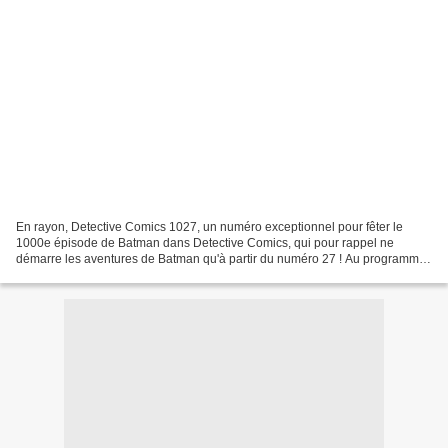
En rayon, Detective Comics 1027, un numéro exceptionnel pour fêter le
1000e épisode de Batman dans Detective Comics, qui pour rappel ne
démarre les aventures de Batman qu'à partir du numéro 27 ! Au programme,
12 récits complets par les meilleurs auteurs...