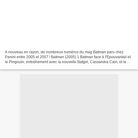
A nouveau en rayon, de nombreux numéros du mag Batman paru chez
Panini entre 2005 et 2007 ! Batman (2005) 1 Batman face à l'Epouvantail et
le Pingouin, entraînement avec la nouvelle Batgirl, Cassandra Cain, et le
retour du Sphinx ! Contenu VO Batman 626,...