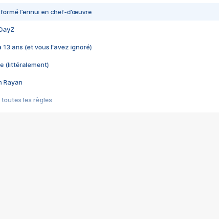
nsformé l’ennui en chef-d’œuvre
 DayZ
 a 13 ans (et vous l'avez ignoré)
e (littéralement)
im Rayan
 toutes les règles
s les jeux vidéo
us choquant de Rockstar ? - Le scandale BULLY
e plus moche de Steam
du RÊVE tourne au CAUCHEMAR
pendant 8 heures
it… à tort