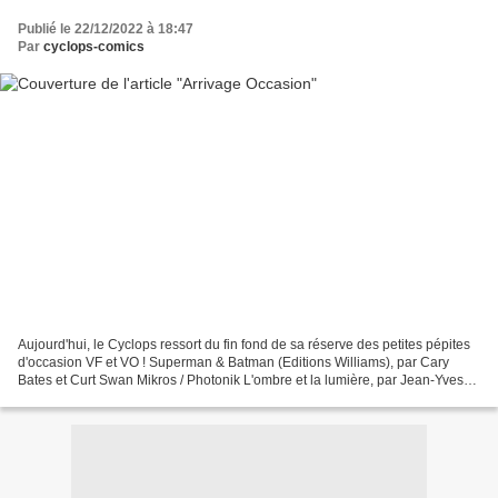
Publié le 22/12/2022 à 18:47
Par
cyclops-comics
Aujourd'hui, le Cyclops ressort du fin fond de sa réserve des petites pépites
d'occasion VF et VO ! Superman & Batman (Editions Williams), par Cary
Bates et Curt Swan Mikros / Photonik L'ombre et la lumière, par Jean-Yves
Mitton et Reedman Donald & compagnie,...