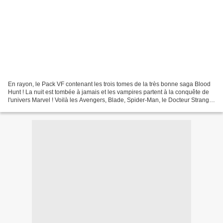
En rayon, le Pack VF contenant les trois tomes de la très bonne saga Blood
Hunt ! La nuit est tombée à jamais et les vampires partent à la conquête de
l'univers Marvel ! Voilà les Avengers, Blade, Spider-Man, le Docteur Strange
et les autres héros bien...