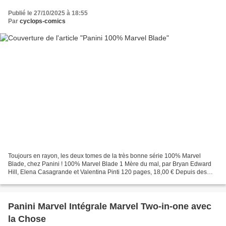
Publié le 27/10/2025 à 18:55
Par
cyclops-comics
Toujours en rayon, les deux tomes de la très bonne série 100% Marvel
Blade, chez Panini ! 100% Marvel Blade 1 Mère du mal, par Bryan Edward
Hill, Elena Casagrande et Valentina Pinti 120 pages, 18,00 € Depuis des
années, le chasseur de vampires Eric Brooks,...
Panini Marvel Intégrale Marvel Two-in-one avec
la Chose