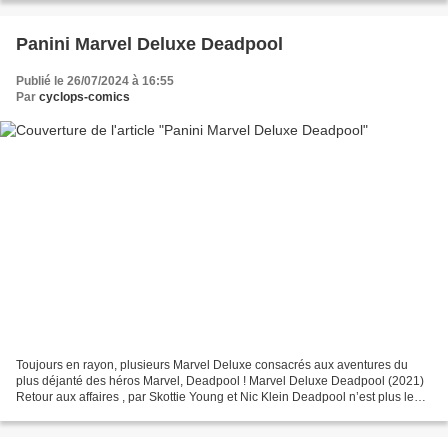
Panini Marvel Deluxe Deadpool
Publié le 26/07/2024 à 16:55
Par
cyclops-comics
Toujours en rayon, plusieurs Marvel Deluxe consacrés aux aventures du
plus déjanté des héros Marvel, Deadpool ! Marvel Deluxe Deadpool (2021)
Retour aux affaires , par Skottie Young et Nic Klein Deadpool n’est plus le
super-héros le plus célèbre de la...