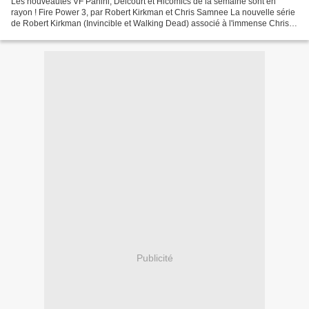
Les nouveautés VF Panini, Delcourt et Hicomics de la semaine sont en
rayon ! Fire Power 3, par Robert Kirkman et Chris Samnee La nouvelle série
de Robert Kirkman (Invincible et Walking Dead) associé à l'immense Chris
Samnee (Daredevil) nous jette en pleine...
Publicité