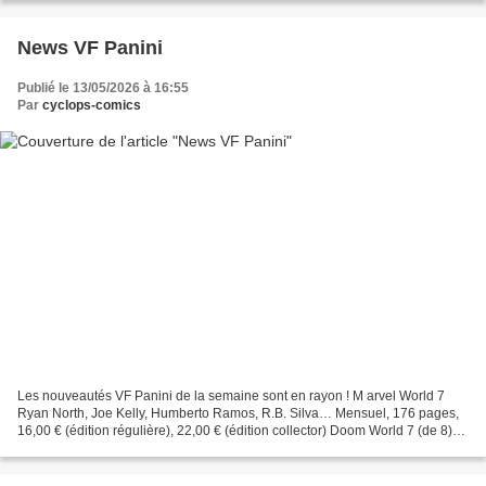
News VF Panini
Publié le 13/05/2026 à 16:55
Par
cyclops-comics
Les nouveautés VF Panini de la semaine sont en rayon ! M arvel World 7
Ryan North, Joe Kelly, Humberto Ramos, R.B. Silva… Mensuel, 176 pages,
16,00 € (édition régulière), 22,00 € (édition collector) Doom World 7 (de 8)
Ryan North, Benjamin Percy, Francesco...