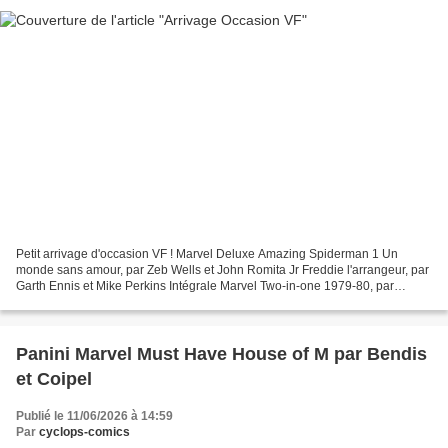
Petit arrivage d'occasion VF ! Marvel Deluxe Amazing Spiderman 1 Un
monde sans amour, par Zeb Wells et John Romita Jr Freddie l'arrangeur, par
Garth Ennis et Mike Perkins Intégrale Marvel Two-in-one 1979-80, par
Gruenwald, Macchio, Perez et Byrne Marvel...
Panini Marvel Must Have House of M par Bendis
et Coipel
Publié le 11/06/2026 à 14:59
Par
cyclops-comics