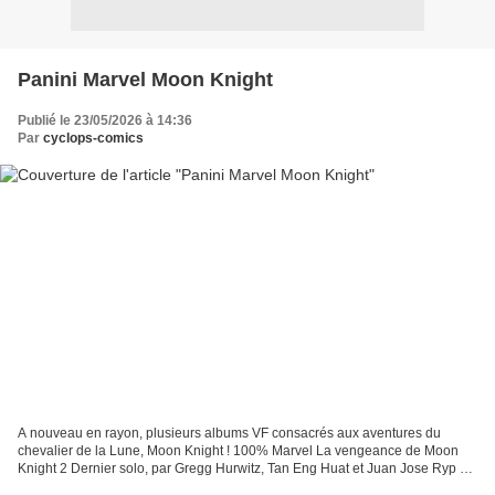
Panini Marvel Moon Knight
Publié le 23/05/2026 à 14:36
Par
cyclops-comics
A nouveau en rayon, plusieurs albums VF consacrés aux aventures du
chevalier de la Lune, Moon Knight ! 100% Marvel La vengeance de Moon
Knight 2 Dernier solo, par Gregg Hurwitz, Tan Eng Huat et Juan Jose Ryp Tel
un équilibriste, Moon Knight avance sur...