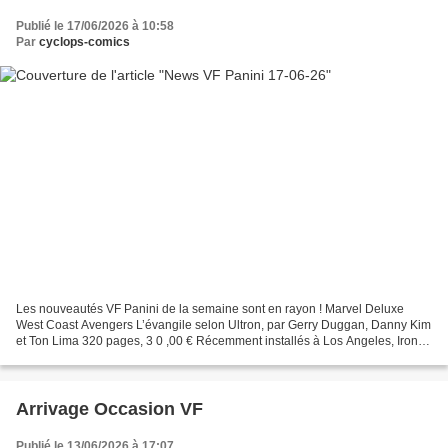
Publié le 17/06/2026 à 10:58
Par
cyclops-comics
Les nouveautés VF Panini de la semaine sont en rayon ! Marvel Deluxe
West Coast Avengers L’évangile selon Ultron, par Gerry Duggan, Danny Kim
et Ton Lima 320 pages, 3 0 ,00 € Récemment installés à Los Angeles, Iron
Man et War Machine décident de reformer...
Arrivage Occasion VF
Publié le 13/06/2026 à 17:07