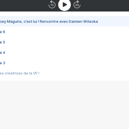
bey Maguire, c'est lui ! Rencontre avec Damien Witecka
e 6
e 5
e 4
e 3
s créatrices de la VF !
e 2
e 1
e Mektoub My Love arrive enfin ! Rencontre avec Shaïn Boumedine et Sal
i : après Toni en famille
elle réalise le bouleversant Dites lui que je l'aime