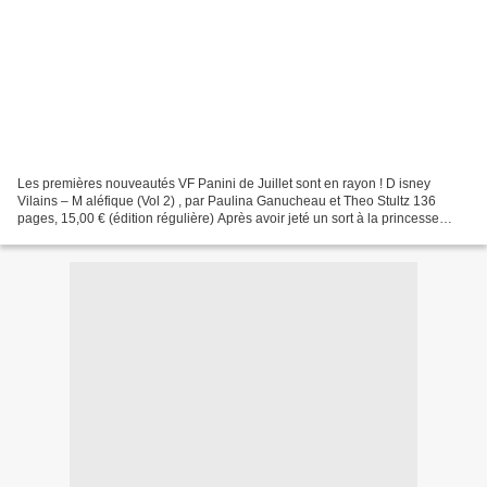
Les premières nouveautés VF Panini de Juillet sont en rayon ! D isney
Vilains – M aléfique (Vol 2) , par Paulina Ganucheau et Theo Stultz 136
pages, 15,00 € (édition régulière) Après avoir jeté un sort à la princesse
Aurore , Maléfique n’a qu’une obsession...