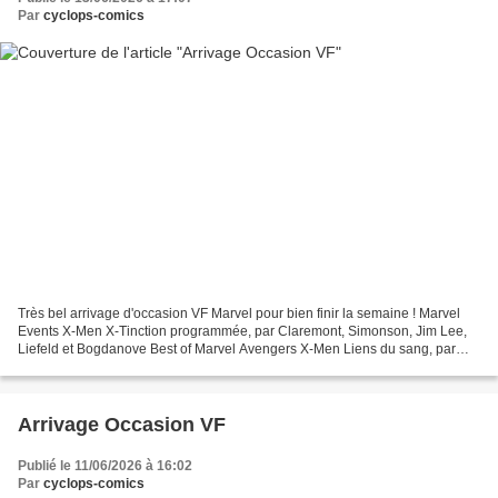
Par
cyclops-comics
Très bel arrivage d'occasion VF Marvel pour bien finir la semaine ! Marvel
Events X-Men X-Tinction programmée, par Claremont, Simonson, Jim Lee,
Liefeld et Bogdanove Best of Marvel Avengers X-Men Liens du sang, par
Harras, Lobdell, Nicieza, Romita Jr,...
Arrivage Occasion VF
Publié le 11/06/2026 à 16:02
Par
cyclops-comics