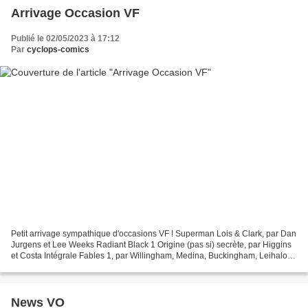
Arrivage Occasion VF
Publié le 02/05/2023 à 17:12
Par
cyclops-comics
Petit arrivage sympathique d'occasions VF ! Superman Lois & Clark, par Dan
Jurgens et Lee Weeks Radiant Black 1 Origine (pas si) secrète, par Higgins
et Costa Intégrale Fables 1, par Willingham, Medina, Buckingham, Leihaloha
et Hamilton Le retour du messie...
News VO