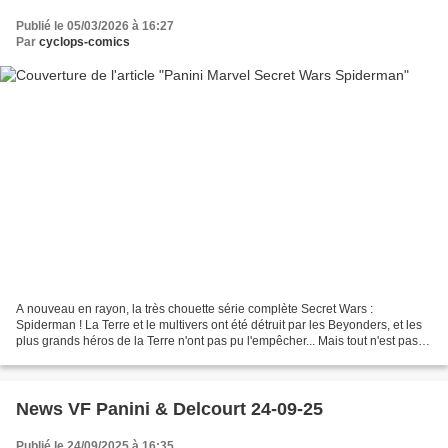
Publié le 05/03/2026 à 16:27
Par
cyclops-comics
A nouveau en rayon, la très chouette série complète Secret Wars :
Spiderman ! La Terre et le multivers ont été détruit par les Beyonders, et les
plus grands héros de la Terre n'ont pas pu l'empêcher... Mais tout n'est pas
perdu, un perso Marvel (pas de...
News VF Panini & Delcourt 24-09-25
Publié le 24/09/2025 à 16:35