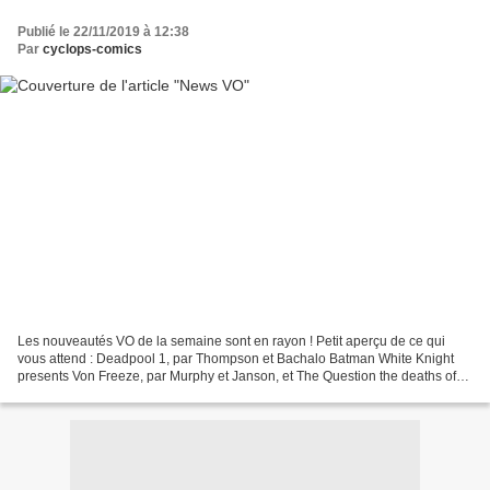
Publié le 22/11/2019 à 12:38
Par
cyclops-comics
Les nouveautés VO de la semaine sont en rayon ! Petit aperçu de ce qui
vous attend : Deadpool 1, par Thompson et Bachalo Batman White Knight
presents Von Freeze, par Murphy et Janson, et The Question the deaths of
Vic Sage 1, par Lemire, Cowan et Sienkiewicz...