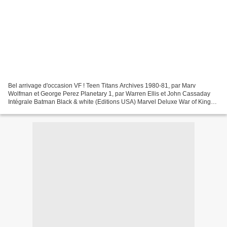
Bel arrivage d'occasion VF ! Teen Titans Archives 1980-81, par Marv
Wolfman et George Perez Planetary 1, par Warren Ellis et John Cassaday
Intégrale Batman Black & white (Editions USA) Marvel Deluxe War of Kings,
par Abnett, Lanning et Pelletier (jaquette...