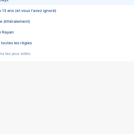
 a 13 ans (et vous l'avez ignoré)
e (littéralement)
im Rayan
 toutes les règles
s les jeux vidéo
us choquant de Rockstar ? - Le scandale BULLY
e plus moche de Steam
du RÊVE tourne au CAUCHEMAR
pendant 8 heures
it… à tort
umiliés par un jeu vidéo
ire - Final Fantasy 8