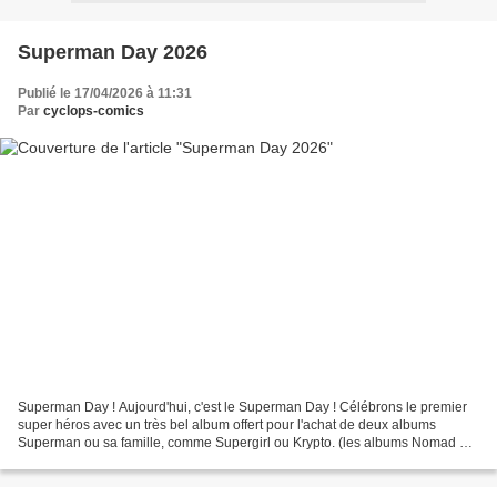
Superman Day 2026
Publié le 17/04/2026 à 11:31
Par
cyclops-comics
Superman Day ! Aujourd'hui, c'est le Superman Day ! Célébrons le premier
super héros avec un très bel album offert pour l'achat de deux albums
Superman ou sa famille, comme Supergirl ou Krypto. (les albums Nomad ne
font pas partie de l'offre...) Un album...