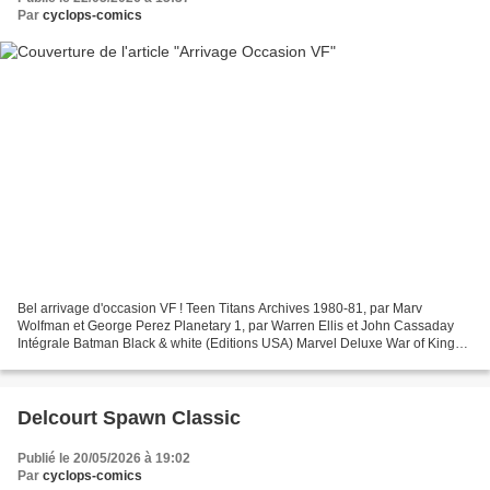
Par
cyclops-comics
Bel arrivage d'occasion VF ! Teen Titans Archives 1980-81, par Marv
Wolfman et George Perez Planetary 1, par Warren Ellis et John Cassaday
Intégrale Batman Black & white (Editions USA) Marvel Deluxe War of Kings,
par Abnett, Lanning et Pelletier (jaquette...
Delcourt Spawn Classic
Publié le 20/05/2026 à 19:02
Par
cyclops-comics