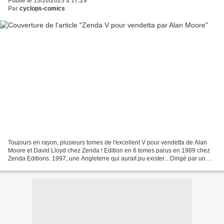
Publié le 15/10/2025 à 17:29
Par
cyclops-comics
Toujours en rayon, plusieurs tomes de l'excellent V pour vendetta de Alan
Moore et David Lloyd chez Zenda ! Edition en 6 tomes parus en 1989 chez
Zenda Editions. 1997, une Angleterre qui aurait pu exister... Dirigé par un
gouvernement fasciste, le pays...