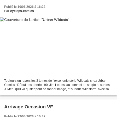
Publié le 10/06/2026 à 16:22
Par
cyclops-comics
Toujours en rayon, les 3 tomes de l'excellente série Wildcats chez Urban
Comics ! Début des années 90, Jim Lee est au sommet de sa gloire sur les
X-Men, qu'il va quitter pour co-fonder Image, et surtout, Wildstorm, avec sa
création : Wildcats ! Wildcats,...
Arrivage Occasion VF
Publié le 22/05/2026 à 15:37