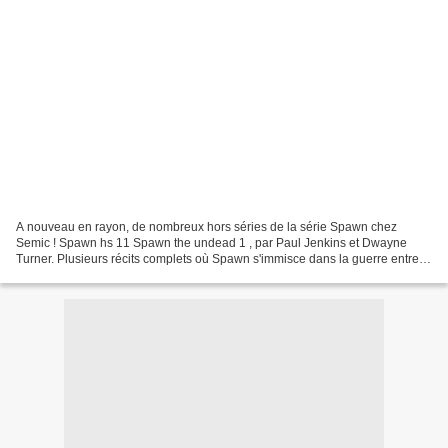
A nouveau en rayon, de nombreux hors séries de la série Spawn chez
Semic ! Spawn hs 11 Spawn the undead 1 , par Paul Jenkins et Dwayne
Turner. Plusieurs récits complets où Spawn s'immisce dans la guerre entre
l'Enfer et le Paradis ! Contient les épisodes...