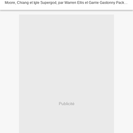
Moore, Chiang et Igle Supergod, par Warren Ellis et Garrie Gastonny Pack
VF Marvel Deluxe X-Men La trilogie du...
Publicité