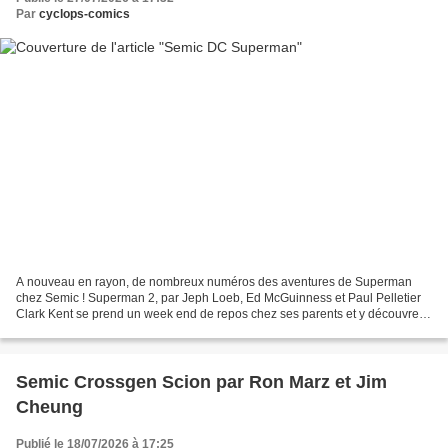
Par
cyclops-comics
A nouveau en rayon, de nombreux numéros des aventures de Superman
chez Semic ! Superman 2, par Jeph Loeb, Ed McGuinness et Paul Pelletier
Clark Kent se prend un week end de repos chez ses parents et y découvre
un invité, Superboy ! Puis Superman fait...
Semic Crossgen Scion par Ron Marz et Jim
Cheung
Publié le 18/07/2026 à 17:25