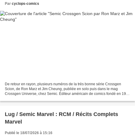
Par
cyclops-comics
De retour en rayon, plusieurs numéros de la très bonne série Crossgen
Scion, de Ron Marz et Jim Cheung, publiée en solo puis dans le mag
Crossgen Universe, chez Semic. Éditeur américain de comics fondé en 1998
à Tampa par Mark Alessi, CrossGen se distinguait...
Lug / Semic Marvel : RCM / Récits Complets
Marvel
Publié le 18/07/2026 à 15:16