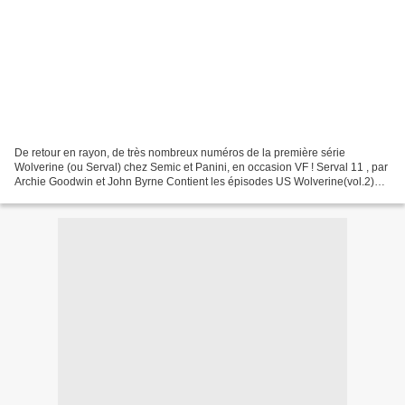
De retour en rayon, de très nombreux numéros de la première série
Wolverine (ou Serval) chez Semic et Panini, en occasion VF ! Serval 11 , par
Archie Goodwin et John Byrne Contient les épisodes US Wolverine(vol.2)
#21-22. Serval 23 , par Larry Hama, Marc...