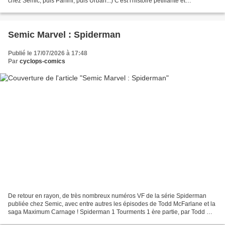
chez Semic, puis Panini, puis Urban...) C'est l'histoire pétillante et
surprenante de personnages de contes...
Semic Marvel : Spiderman
Publié le 17/07/2026 à 17:48
Par
cyclops-comics
De retour en rayon, de très nombreux numéros VF de la série Spiderman
publiée chez Semic, avec entre autres les épisodes de Todd McFarlane et la
saga Maximum Carnage ! Spiderman 1 Tourments 1 ère partie, par Todd Mc
Farlane Le Lézard se livre à un carnage...