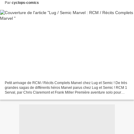
Par
cyclops-comics
Petit arrivage de RCM / Récits Complets Marvel chez Lug et Semic ! De très
grandes sagas de différents héros Marvel parus chez Lug et Semic ! RCM 1
Serval, par Chris Claremont et Frank Miller Première aventure solo pour
Logan/Serval au Japon, où il se...