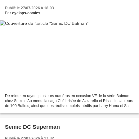
Publié le 27/07/2026 à 18:03
Par
cyclops-comics
De retour en rayon, plusieurs numéros en occasion VF de la série Batman
chez Semic ! Au menu, la saga Cité brisée de Azzarello et Risso, les auteurs
de 100 Bullets, ainsi que des récits complets inédits par Larry Hama et Scott
McDaniel, plus le début...
Semic DC Superman
Publié le 27/07/2026 à 17:32