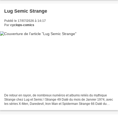
Lug Semic Strange
Publié le 17/07/2026 à 14:17
Par
cyclops-comics
De retour en rayon, de nombreux numéros et albums reliés du mythique
Strange chez Lug et Semic ! Strange 49 Daté du mois de Janvier 1974, avec
les séries X-Men, Daredevil, Iron Man et Spiderman Strange 66 Daté du
mois de Juin 1975, avec les séries Captain...