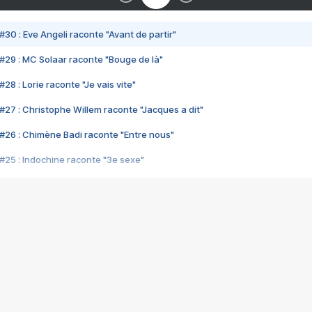
#30 : Eve Angeli raconte "Avant de partir"
#29 : MC Solaar raconte "Bouge de là"
28 : Lorie raconte "Je vais vite"
#27 : Christophe Willem raconte "Jacques a dit"
#26 : Chimène Badi raconte "Entre nous"
#25 : Indochine raconte "3e sexe"
#24 : Zaho raconte "C'est chelou"
#23 : Patrick Bruel raconte "Au café des délices"
#22 : Kyo raconte "Le chemin"
#21 : Nolwenn Leroy raconte "Cassé"
#20 : Patrick Hernandez raconte "Born to be alive"
#19 : Lorie raconte "Près de moi"