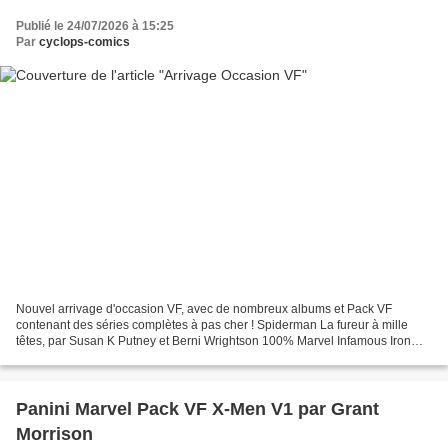
Publié le 24/07/2026 à 15:25
Par
cyclops-comics
Nouvel arrivage d'occasion VF, avec de nombreux albums et Pack VF
contenant des séries complètes à pas cher ! Spiderman La fureur à mille
têtes, par Susan K Putney et Berni Wrightson 100% Marvel Infamous Iron
Man 1 Rédemption, par Brian Bendis et Alex...
Panini Marvel Pack VF X-Men V1 par Grant
Morrison