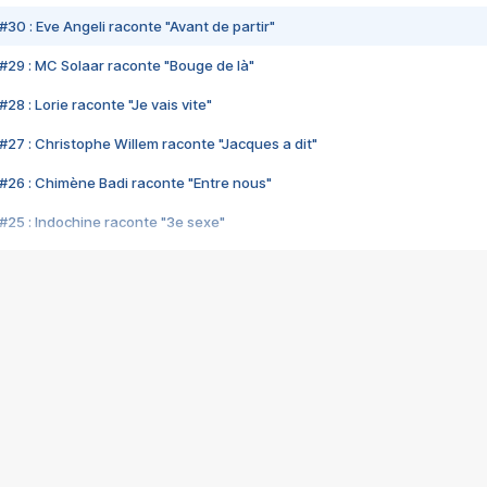
#30 : Eve Angeli raconte "Avant de partir"
#29 : MC Solaar raconte "Bouge de là"
28 : Lorie raconte "Je vais vite"
#27 : Christophe Willem raconte "Jacques a dit"
#26 : Chimène Badi raconte "Entre nous"
#25 : Indochine raconte "3e sexe"
#24 : Zaho raconte "C'est chelou"
#23 : Patrick Bruel raconte "Au café des délices"
#22 : Kyo raconte "Le chemin"
#21 : Nolwenn Leroy raconte "Cassé"
#20 : Patrick Hernandez raconte "Born to be alive"
#19 : Lorie raconte "Près de moi"