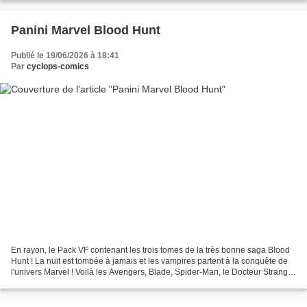
Panini Marvel Blood Hunt
Publié le 19/06/2026 à 18:41
Par
cyclops-comics
En rayon, le Pack VF contenant les trois tomes de la très bonne saga Blood
Hunt ! La nuit est tombée à jamais et les vampires partent à la conquête de
l'univers Marvel ! Voilà les Avengers, Blade, Spider-Man, le Docteur Strange
et les autres héros bien...