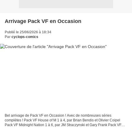
Arrivage Pack VF en Occasion
Publié le 25/06/2026 à 18:34
Par
cyclops-comics
Bel arrivage de Pack VF en Occasion ! Avec de nombreuses séries
complètes ! Pack VF House of M 1 à 4, par Brian Bendis et Olivier Coipel
Pack VF Midnight Nation 1 à 6, par JM Straczynski et Gary Frank Pack VF
Cosmocats 1 à 3, par Ford Gylmore, J Scott...