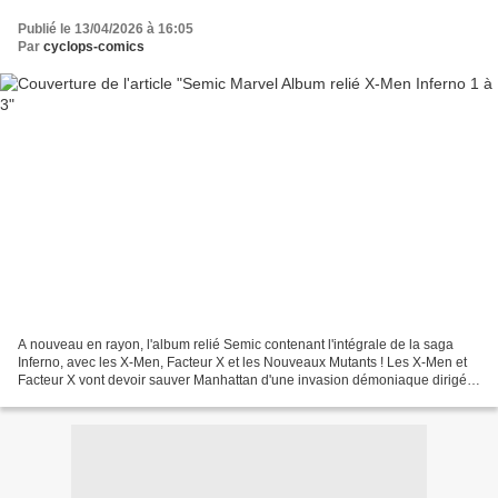
Publié le 13/04/2026 à 16:05
Par
cyclops-comics
A nouveau en rayon, l'album relié Semic contenant l'intégrale de la saga
Inferno, avec les X-Men, Facteur X et les Nouveaux Mutants ! Les X-Men et
Facteur X vont devoir sauver Manhattan d'une invasion démoniaque dirigée
par l'ex-femme de Cyclope, Madelyne...