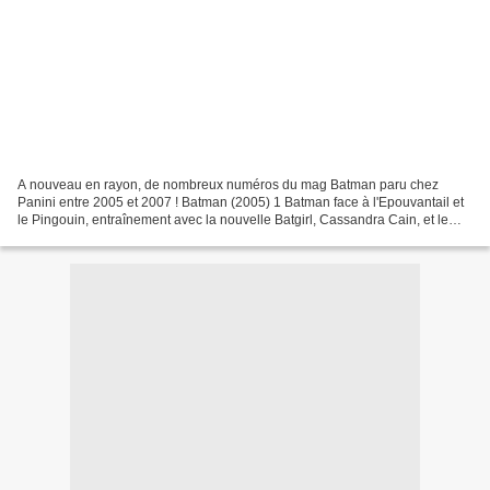
A nouveau en rayon, de nombreux numéros du mag Batman paru chez
Panini entre 2005 et 2007 ! Batman (2005) 1 Batman face à l'Epouvantail et
le Pingouin, entraînement avec la nouvelle Batgirl, Cassandra Cain, et le
retour du Sphinx ! Contenu VO Batman 626,...