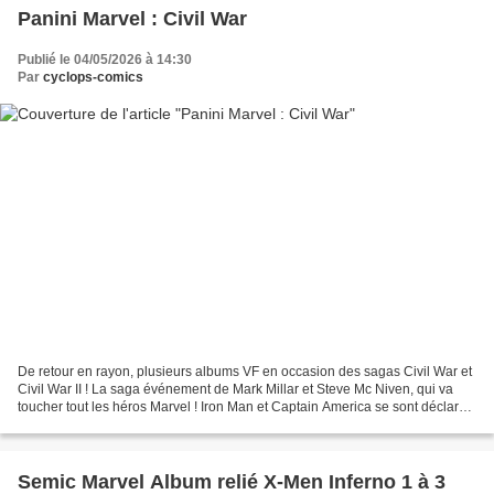
Panini Marvel : Civil War
Publié le 04/05/2026 à 14:30
Par
cyclops-comics
De retour en rayon, plusieurs albums VF en occasion des sagas Civil War et
Civil War II ! La saga événement de Mark Millar et Steve Mc Niven, qui va
toucher tout les héros Marvel ! Iron Man et Captain America se sont déclarés
la guerre, mais quel camp...
Semic Marvel Album relié X-Men Inferno 1 à 3