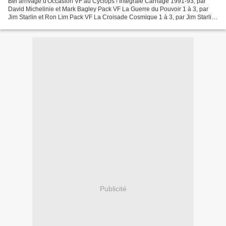
Bel arrivage d'Occasion VF au Cyclops ! Intégrale Carnage 1991-93, par
David Michelinie et Mark Bagley Pack VF La Guerre du Pouvoir 1 à 3, par
Jim Starlin et Ron Lim Pack VF La Croisade Cosmique 1 à 3, par Jim Starlin
et Ron Lim X-Men 5 (Semic), par Scott...
Publicité