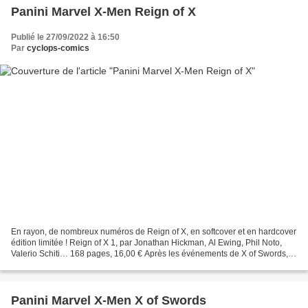
Panini Marvel X-Men Reign of X
Publié le 27/09/2022 à 16:50
Par
cyclops-comics
En rayon, de nombreux numéros de Reign of X, en softcover et en hardcover
édition limitée ! Reign of X 1, par Jonathan Hickman, Al Ewing, Phil Noto,
Valerio Schiti… 168 pages, 16,00 € Après les événements de X of Swords, le
peuple mutant se tourne vers...
Panini Marvel X-Men X of Swords