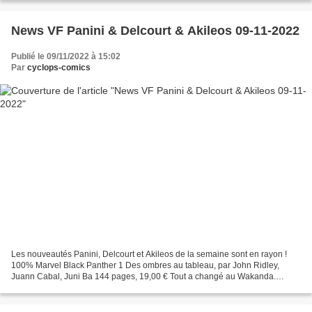
News VF Panini & Delcourt & Akileos 09-11-2022
Publié le 09/11/2022 à 15:02
Par
cyclops-comics
Les nouveautés Panini, Delcourt et Akileos de la semaine sont en rayon !
100% Marvel Black Panther 1 Des ombres au tableau, par John Ridley,
Juann Cabal, Juni Ba 144 pages, 19,00 € Tout a changé au Wakanda.
T’Challa partage le pouvoir avec le peuple dans...