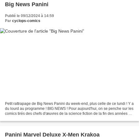
Big News Panini
Publié le 09/12/2024 à 14:59
Par
cyclops-comics
Petit rattrapage de Big News Panini du week-end, plus celle de ce lundi ! Y a
du lourd au programme ! BIG NEWS ! Pour aujourd'hui, on se penche sur les
comics tirés des chefs d'œuvres de la science fiction de la fin des années 70
: Star Wars et Alien...
Panini Marvel Deluxe X-Men Krakoa