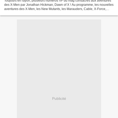
Toujours en rayon, plusieurs numéros VF du mag consacrés aux aventures
des X-Men par Jonathan Hickman, Dawn of X ! Au programme, les nouvelles
aventures des X-Men, les New Mutants, les Marauders, Cable, X-Force,
Excalibur, Fallen Angels, les Hellions,...
Publicité