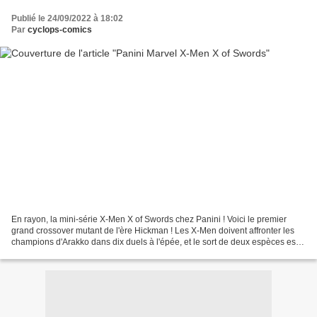
Publié le 24/09/2022 à 18:02
Par
cyclops-comics
En rayon, la mini-série X-Men X of Swords chez Panini ! Voici le premier
grand crossover mutant de l'ère Hickman ! Les X-Men doivent affronter les
champions d'Arakko dans dix duels à l'épée, et le sort de deux espèces est
en jeu ! Personne ne sortira...