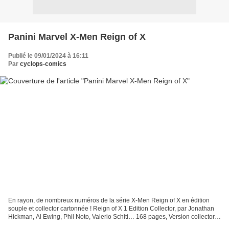
Panini Marvel X-Men Reign of X
Publié le 09/01/2024 à 16:11
Par
cyclops-comics
En rayon, de nombreux numéros de la série X-Men Reign of X en édition
souple et collector cartonnée ! Reign of X 1 Edition Collector, par Jonathan
Hickman, Al Ewing, Phil Noto, Valerio Schiti… 168 pages, Version collector,
cartonnée, limitée à 999 ex...