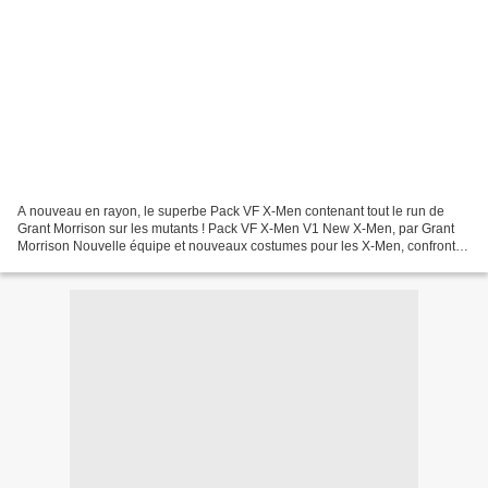
A nouveau en rayon, le superbe Pack VF X-Men contenant tout le run de
Grant Morrison sur les mutants ! Pack VF X-Men V1 New X-Men, par Grant
Morrison Nouvelle équipe et nouveaux costumes pour les X-Men, confrontés
à des bactéries savantes, à de jeunes...