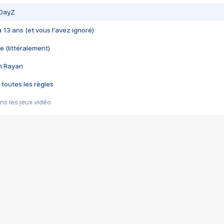
 DayZ
 a 13 ans (et vous l'avez ignoré)
e (littéralement)
im Rayan
 toutes les règles
s les jeux vidéo
us choquant de Rockstar ? - Le scandale BULLY
e plus moche de Steam
du RÊVE tourne au CAUCHEMAR
pendant 8 heures
it… à tort
umiliés par un jeu vidéo