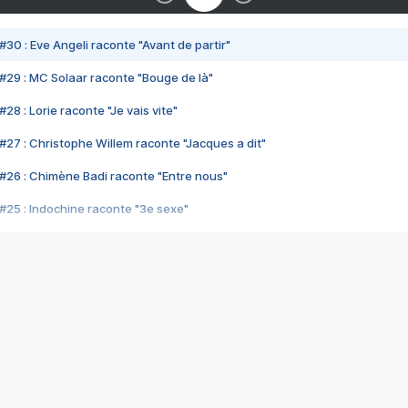
#30 : Eve Angeli raconte "Avant de partir"
#29 : MC Solaar raconte "Bouge de là"
28 : Lorie raconte "Je vais vite"
#27 : Christophe Willem raconte "Jacques a dit"
#26 : Chimène Badi raconte "Entre nous"
#25 : Indochine raconte "3e sexe"
#24 : Zaho raconte "C'est chelou"
#23 : Patrick Bruel raconte "Au café des délices"
#22 : Kyo raconte "Le chemin"
#21 : Nolwenn Leroy raconte "Cassé"
#20 : Patrick Hernandez raconte "Born to be alive"
#19 : Lorie raconte "Près de moi"