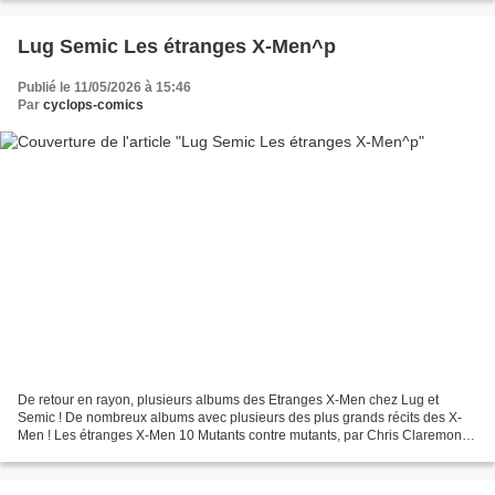
Lug Semic Les étranges X-Men^p
Publié le 11/05/2026 à 15:46
Par
cyclops-comics
De retour en rayon, plusieurs albums des Etranges X-Men chez Lug et
Semic ! De nombreux albums avec plusieurs des plus grands récits des X-
Men ! Les étranges X-Men 10 Mutants contre mutants, par Chris Claremont
et John Romita Jr Les X-Men affrontent la...