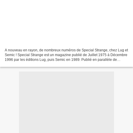
A nouveau en rayon, de nombreux numéros de Special Strange, chez Lug et
Semic ! Special Strange est un magazine publié de Juillet 1975 à Décembre
1996 par les éditions Lug, puis Semic en 1989. Publié en parallèle de
Strange, Special Strange est d’abord...