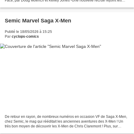
Face, par Doug Moench et Kelley Jones -Une nouvelle recrue rejoint les
rangs de la JLA, la redoutable Tomorrow...
Semic Marvel Saga X-Men
Publié le 18/05/2026 à 15:25
Par
cyclops-comics
De retour en rayon, de nombreux numéros en occasion VF de Saga X-Men,
chez Semic, le mag qui rééditait les anciennes aventures des X-Men ! Un
très bon moyen de découvrir les X-Men de Chris Claremont ! Plus, sur
certains numéros, quelques aventures plus...