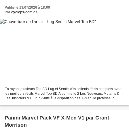
Publié le 13/07/2026 à 18:09
Par
cyclops-comics
En rayon, plusieurs Top BD Lug et Semic, d'excellents récits complets avec
les meilleurs récits Marvel Top BD Album relié 2 Les Nouveaux Mutants &
Les Justiciers du Futur -Suite à la disparition des X-Men, le professeur
Xavier et Moira McTaggert décident...
Panini Marvel Pack VF X-Men V1 par Grant
Morrison