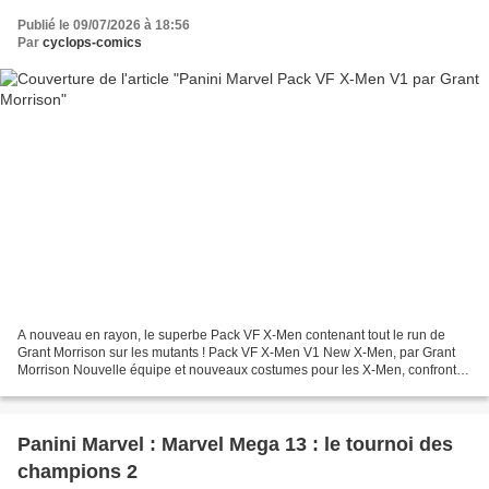
Publié le 09/07/2026 à 18:56
Par
cyclops-comics
A nouveau en rayon, le superbe Pack VF X-Men contenant tout le run de
Grant Morrison sur les mutants ! Pack VF X-Men V1 New X-Men, par Grant
Morrison Nouvelle équipe et nouveaux costumes pour les X-Men, confrontés
à des bactéries savantes, à de jeunes...
Panini Marvel : Marvel Mega 13 : le tournoi des
champions 2