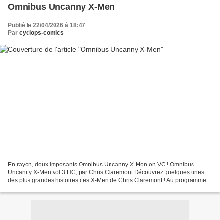
Omnibus Uncanny X-Men
Publié le 22/04/2026 à 18:47
Par
cyclops-comics
En rayon, deux imposants Omnibus Uncanny X-Men en VO ! Omnibus
Uncanny X-Men vol 3 HC, par Chris Claremont Découvrez quelques unes
des plus grandes histoires des X-Men de Chris Claremont ! Au programme,
la Saga des Broods avec Dave Cockrum, puis une des...