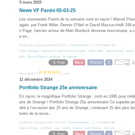
5 mars 2025
News VF Panini 05-03-25
Les nouveautés Panini de la semaine sont en rayon ! Marvel Prest
again, par Frank Miller, Dennis O’Neil et David Mazzucchelli 248 
n Page, l'ancien amour de Matt Murdock devenue toxicomane, a 
e en...
Posté par cyclops-comics à 18:15 -
Commentaires [
…
]
- Permalien [
#
]
Tags:
prestige
,
Daredevil
,
daredevil born again
,
frank miller
,
mazzucchelli
,
blood 
kids
,
Marvel Deluxe
,
strange
,
dr strange
Repost
0
Vous aimez ?
1 vote
11 décembre 2024
Portfolio Strange 25e anniversaire
En rayon, le magnifique Portfolio Strange , sorti en 1995 pour célé
ans de Strange ! Portfolio Strange 25e anniversaire Ce superbe port
dité à l’occasion des 25 ans de Strange, contenant 25 des plus be
tures de la revue...
Posté par cyclops-comics à 11:02 -
Commentaires [
…
]
- Permalien [
#
]
Tags:
strange
,
portfolio
,
lug
,
Semic
,
frisano
,
jean frisano
,
ciro tota
Repost
0