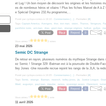
et Lug ! Un bon moyen de découvrir les origines et les histoires m
es de nombreux héros et vilains ! Plus les fiches Marvel de A à Z 
e Spécial Origines 232 Au programme,...
Posté par cyclops-comics à 19:10 -
Commentaires [
…
]
- Permalien [
#
]
Tags:
Captain America
,
Avengers
,
thor
,
iron man
,
vision
,
Thanos
,
Vengeurs
,
Fa
panthère noire
,
ant-man
,
drax
,
giant man
,
strange origines
,
hellcat
,
guêpe
,
ma
Repost
0
Vous aimez ?
2 votes
23 mai 2026
Semic DC Strange
De retour en rayon, plusieurs numéros du mythique Strange dans
ez Semic ! Strange 329 -Batman est à la poursuite de Double-Fa
lley Jones -Une nouvelle recrue rejoint les rangs de la JLA, la red
Posté par cyclops-comics à 16:05 -
Commentaires [
…
]
- Permalien [
#
]
Tags:
Semic
,
strange
,
Batman
,
moench
,
kelley jones
,
jla
,
Justice League
,
Gran
Waid
,
augustyn
,
paul ryan
,
impulse
,
ramos
,
sovereign seven
,
Claremont
,
turne
Repost
0
Vous aimez ?
1 vote
11 avril 2026