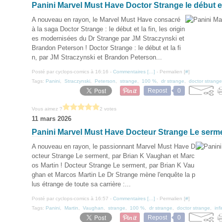
Panini Marvel Must Have Doctor Strange le début et 
A nouveau en rayon, le Marvel Must Have consacré
à la saga Doctor Strange : le début et la fin, les origin
es modernisées du Dr Strange par JM Straczynski et
Brandon Peterson ! Doctor Strange : le début et la fi
n, par JM Straczynski et Brandon Peterson...
Posté par cyclops-comics à 16:16 -
Commentaires [
…
]
- Permalien [
#
]
Tags:
Panini
,
Straczynski
,
Peterson
,
strange
,
100 %
,
dr strange
,
doctor strange
Repost
0
Vous aimez ?
2 votes
11 mars 2026
Panini Marvel Must Have Docteur Strange Le serm
A nouveau en rayon, le passionnant Marvel Must Have D
octeur Strange Le serment, par Brian K Vaughan et Marc
os Martin ! Docteur Strange Le serment, par Brian K Vau
ghan et Marcos Martin Le Dr Strange mène l'enquête la p
lus étrange de toute sa carrière :...
Posté par cyclops-comics à 16:57 -
Commentaires [
…
]
- Permalien [
#
]
Tags:
Panini
,
Martin
,
Vaughan
,
strange
,
100 %
,
dr strange
,
doctor strange
,
inf
Repost
0