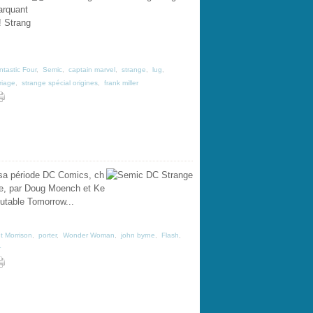
arquant
! Strang
ntastic Four
,
Semic
,
captain marvel
,
strange
,
lug
,
riage
,
strange spécial origines
,
frank miller
 sa période DC Comics, ch
ce, par Doug Moench et Ke
outable Tomorrow...
t Morrison
,
porter
,
Wonder Woman
,
john byrne
,
Flash
,
r