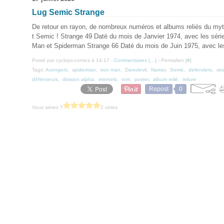
Lug Semic Strange
De retour en rayon, de nombreux numéros et albums reliés du my
t Semic ! Strange 49 Daté du mois de Janvier 1974, avec les séri
Man et Spiderman Strange 66 Daté du mois de Juin 1975, avec les
Posté par cyclops-comics à 14:17 -
Commentaires [
…
]
- Permalien [
#
]
Tags:
Avengers
,
spiderman
,
iron man
,
Daredevil
,
Namor
,
Semic
,
defenders
,
str
défenseurs
,
division alpha
,
eternels
,
rom
,
poster
,
album relié
,
reliure
Repost
0
Vous aimez ?
2 votes