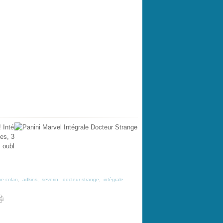
 Inté
es, 3
 oubl
e colan
,
adkins
,
severin
,
docteur strange
,
intégrale