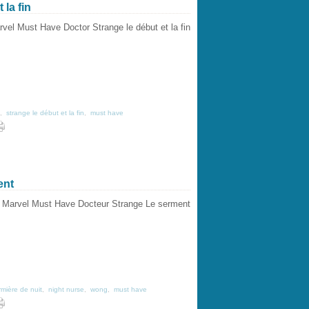
la fin
,
strange le début et la fin
,
must have
ent
irmière de nuit
,
night nurse
,
wong
,
must have