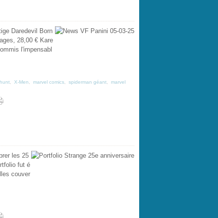
ige Daredevil Born
pages, 28,00 € Kare
commis l'impensabl
hunt
,
X-Men
,
marvel comics
,
spiderman géant
,
marvel
brer les 25
folio fut é
lles couver