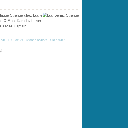
thique Strange chez Lug e
es X-Men, Daredevil, Iron
 séries Captain...
ange
,
lug
,
jae lee
,
strange origines
,
alpha flight
,