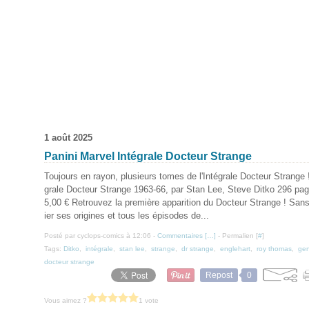
1 août 2025
Panini Marvel Intégrale Docteur Strange
Toujours en rayon, plusieurs tomes de l'Intégrale Docteur Strange !
grale Docteur Strange 1963-66, par Stan Lee, Steve Ditko 296 pag
5,00 € Retrouvez la première apparition du Docteur Strange ! Sans
ier ses origines et tous les épisodes de...
Posté par cyclops-comics à 12:06 -
Commentaires [
…
]
- Permalien [
#
]
Tags:
Ditko
,
intégrale
,
stan lee
,
strange
,
dr strange
,
englehart
,
roy thomas
,
gen
docteur strange
Repost
0
Vous aimez ?
1 vote