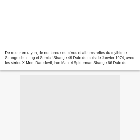
De retour en rayon, de nombreux numéros et albums reliés du mythique
Strange chez Lug et Semic ! Strange 49 Daté du mois de Janvier 1974, avec
les séries X-Men, Daredevil, Iron Man et Spiderman Strange 66 Daté du
mois de Juin 1975, avec les séries Captain...