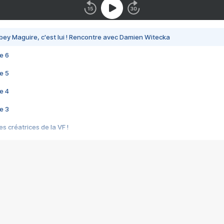
bey Maguire, c'est lui ! Rencontre avec Damien Witecka
e 6
e 5
e 4
e 3
s créatrices de la VF !
e 2
e 1
e Mektoub My Love arrive enfin ! Rencontre avec Shaïn Boumedine et Sal
i : après Toni en famille
elle réalise le bouleversant Dites lui que je l'aime