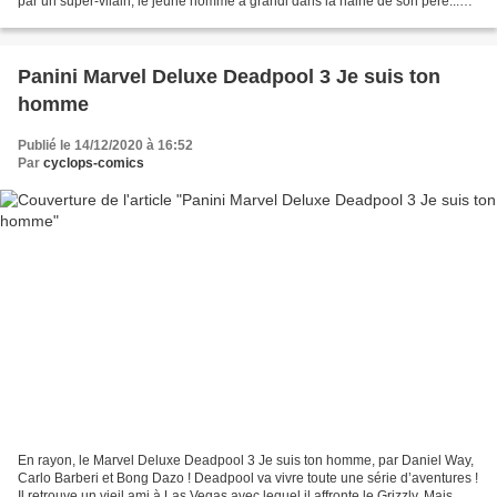
par un super-vilain, le jeune homme a grandi dans la haine de son père...
Marvel Deluxe Dark Wolverine 1...
Panini Marvel Deluxe Deadpool 3 Je suis ton
homme
Publié le 14/12/2020 à 16:52
Par
cyclops-comics
En rayon, le Marvel Deluxe Deadpool 3 Je suis ton homme, par Daniel Way,
Carlo Barberi et Bong Dazo ! Deadpool va vivre toute une série d’aventures !
Il retrouve un vieil ami à Las Vegas avec lequel il affronte le Grizzly. Mais