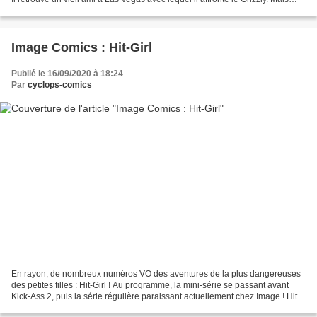
bien entendu, rien ne va...
Image Comics : Hit-Girl
Publié le 16/09/2020 à 18:24
Par
cyclops-comics
En rayon, de nombreux numéros VO des aventures de la plus dangereuses
des petites filles : Hit-Girl ! Au programme, la mini-série se passant avant
Kick-Ass 2, puis la série régulière paraissant actuellement chez Image ! Hit-
Girl a été l'acolyte de Big...