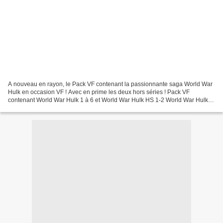
A nouveau en rayon, le Pack VF contenant la passionnante saga World War
Hulk en occasion VF ! Avec en prime les deux hors séries ! Pack VF
contenant World War Hulk 1 à 6 et World War Hulk HS 1-2 World War Hulk 1,
par Peter David, Al Rio, Sean Phillips...