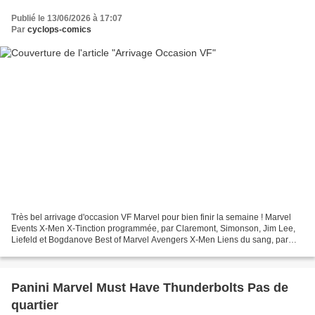
Publié le 13/06/2026 à 17:07
Par
cyclops-comics
Très bel arrivage d'occasion VF Marvel pour bien finir la semaine ! Marvel
Events X-Men X-Tinction programmée, par Claremont, Simonson, Jim Lee,
Liefeld et Bogdanove Best of Marvel Avengers X-Men Liens du sang, par
Harras, Lobdell, Nicieza, Romita Jr,...
Panini Marvel Must Have Thunderbolts Pas de
quartier