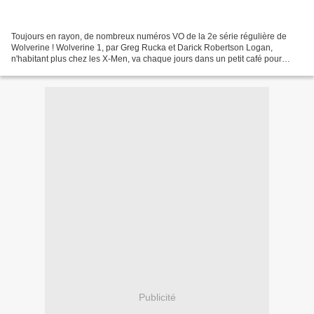
Toujours en rayon, de nombreux numéros VO de la 2e série régulière de
Wolverine ! Wolverine 1, par Greg Rucka et Darick Robertson Logan,
n'habitant plus chez les X-Men, va chaque jours dans un petit café pour
lire...Et ce faisant, il attire l'attention...
Publicité