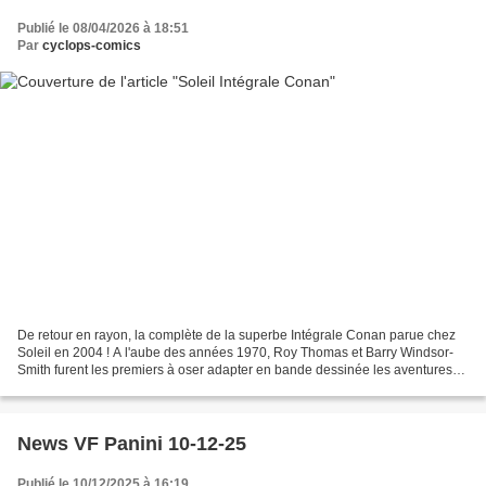
Publié le 08/04/2026 à 18:51
Par
cyclops-comics
De retour en rayon, la complète de la superbe Intégrale Conan parue chez
Soleil en 2004 ! A l'aube des années 1970, Roy Thomas et Barry Windsor-
Smith furent les premiers à oser adapter en bande dessinée les aventures
du plus fougueux héros de l'écrivain...
News VF Panini 10-12-25
Publié le 10/12/2025 à 16:19