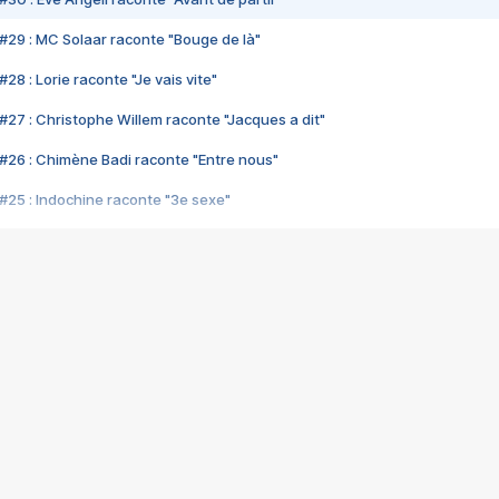
#29 : MC Solaar raconte "Bouge de là"
28 : Lorie raconte "Je vais vite"
#27 : Christophe Willem raconte "Jacques a dit"
#26 : Chimène Badi raconte "Entre nous"
#25 : Indochine raconte "3e sexe"
#24 : Zaho raconte "C'est chelou"
#23 : Patrick Bruel raconte "Au café des délices"
#22 : Kyo raconte "Le chemin"
#21 : Nolwenn Leroy raconte "Cassé"
#20 : Patrick Hernandez raconte "Born to be alive"
#19 : Lorie raconte "Près de moi"
#18 : Michael Jones raconte "A nos actes manqués" (avec Jean-Jacque