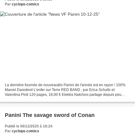
Par
cyclops-comics
La dernière fournée de nouveautés Panini de l'année est en rayon ! 100%
Marvel Daredevil L’enfer sur Terre RED BAND , par Erica Schultz et
Valentina Pinti 120 pages, 18,00 € Elektra Natchios partage depuis peu
l’identité de Daredevil avec Matt Murdock....
Panini The savage sword of Conan
Publié le 06/12/2025 à 18:24
Par
cyclops-comics