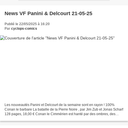
News VF Panini & Delcourt 21-05-25
Publié le 22/05/2025 à 16:20
Par
cyclops-comics
Les nouveautés Panini et Delcourt de la semaine sont en rayon ! 100%
Conan le barbare La bataille de la Pierre Noire , par Jim Zub et Jonas Scharf
128 pages, 18,00 € Conan le Cimmérien est hanté par des ombres, des
cauchemars vivants connectés à un mystérieux...