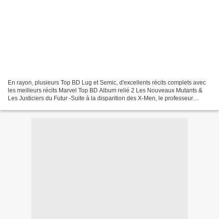
En rayon, plusieurs Top BD Lug et Semic, d'excellents récits complets avec
les meilleurs récits Marvel Top BD Album relié 2 Les Nouveaux Mutants &
Les Justiciers du Futur -Suite à la disparition des X-Men, le professeur
Xavier et Moira McTaggert décident...