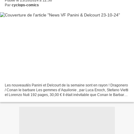
Publié le 23/10/2024 à 12:50
Par
cyclops-comics
Les nouveautés Panini et Delcourt de la semaine sont en rayon ! Dragonero
/ Conan le barbare Les gemmes d’Aquilonie , par Luca Enoch, Stefano Vietti
et Lorenzo Nuti 192 pages, 30,00 € Il était inévitable que Conan le Barbare
et Dragonero, deux icônes...