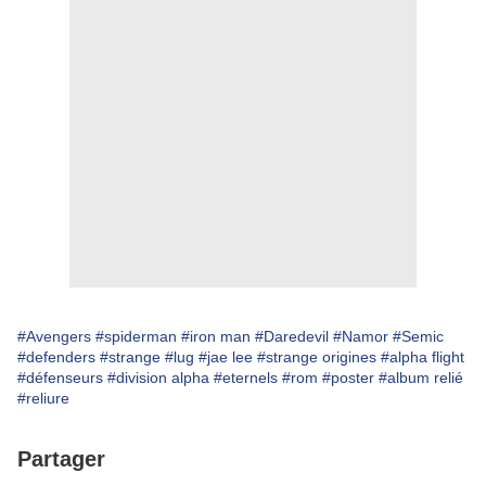
#Avengers
#spiderman
#iron man
#Daredevil
#Namor
#Semic
#defenders
#strange
#lug
#jae lee
#strange origines
#alpha flight
#défenseurs
#division alpha
#eternels
#rom
#poster
#album relié
#reliure
Partager