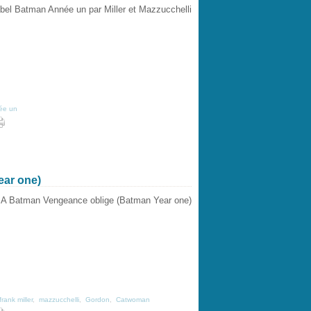
ée un
ar one)
frank miller
,
mazzucchelli
,
Gordon
,
Catwoman