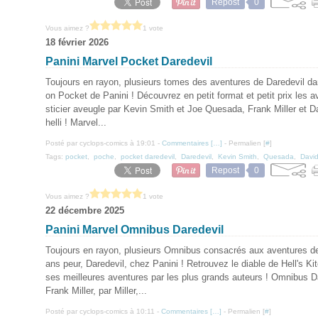
Repost
0
Vous aimez ?
1 vote
18 février 2026
Panini Marvel Pocket Daredevil
Toujours en rayon, plusieurs tomes des aventures de Daredevil dan
on Pocket de Panini ! Découvrez en petit format et petit prix les a
sticier aveugle par Kevin Smith et Joe Quesada, Frank Miller et 
helli ! Marvel...
Posté par cyclops-comics à 19:01 -
Commentaires [
…
]
- Permalien [
#
]
Tags:
pocket
,
poche
,
pocket daredevil
,
Daredevil
,
Kevin Smith
,
Quesada
,
Davi
Repost
0
Vous aimez ?
1 vote
22 décembre 2025
Panini Marvel Omnibus Daredevil
Toujours en rayon, plusieurs Omnibus consacrés aux aventures d
ans peur, Daredevil, chez Panini ! Retrouvez le diable de Hell's K
ses meilleures aventures par les plus grands auteurs ! Omnibus D
Frank Miller, par Miller,...
Posté par cyclops-comics à 10:11 -
Commentaires [
…
]
- Permalien [
#
]