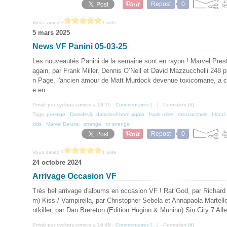
Repost
0
Vous aimez ?
1 vote
5 mars 2025
News VF Panini 05-03-25
Les nouveautés Panini de la semaine sont en rayon ! Marvel Prest
again, par Frank Miller, Dennis O’Neil et David Mazzucchelli 248 
n Page, l'ancien amour de Matt Murdock devenue toxicomane, a 
e en...
Posté par cyclops-comics à 18:15 -
Commentaires [
…
]
- Permalien [
#
]
Tags:
prestige
,
Daredevil
,
daredevil born again
,
frank miller
,
mazzucchelli
,
blood 
kids
,
Marvel Deluxe
,
strange
,
dr strange
Repost
0
Vous aimez ?
1 vote
24 octobre 2024
Arrivage Occasion VF
Très bel arrivage d'albums en occasion VF ! Rat God, par Richard 
m) Kiss / Vampirella, par Christopher Sebela et Annapaola Martello
ntkiller, par Dan Brereton (Edition Huginn & Muninn) Sin City 7 Aller
Posté par cyclops-comics à 16:48 -
Commentaires [
…
]
- Permalien [
#
]