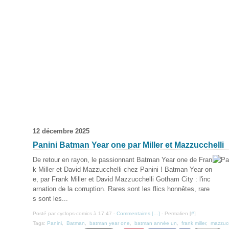
12 décembre 2025
Panini Batman Year one par Miller et Mazzucchelli
De retour en rayon, le passionnant Batman Year one de Fran
k Miller et David Mazzucchelli chez Panini ! Batman Year on
e, par Frank Miller et David Mazzucchelli Gotham City : l'inc
arnation de la corruption. Rares sont les flics honnêtes, rare
s sont les...
Posté par cyclops-comics à 17:47 -
Commentaires [
…
]
- Permalien [
#
]
Tags:
Panini
,
Batman
,
batman year one
,
batman année un
,
frank miller
,
mazzucc