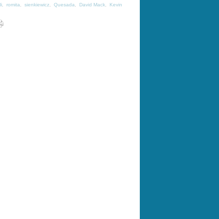
i
,
romita
,
sienkiewicz
,
Quesada
,
David Mack
,
Kevin