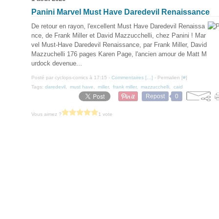
Panini Marvel Must Have Daredevil Renaissance
De retour en rayon, l'excellent Must Have Daredevil Renaissa
nce, de Frank Miller et David Mazzucchelli, chez Panini ! Mar
vel Must-Have Daredevil Renaissance, par Frank Miller, David
Mazzuchelli 176 pages Karen Page, l'ancien amour de Matt M
urdock devenue...
Posté par cyclops-comics à 17:15 -
Commentaires [
…
]
- Permalien [
#
]
Tags:
daredevil
,
must have
,
miller
,
frank miller
,
mazzucchelli
,
caid
Repost
0
Vous aimez ?
1 vote