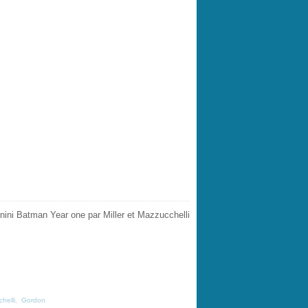
helli
,
Gordon