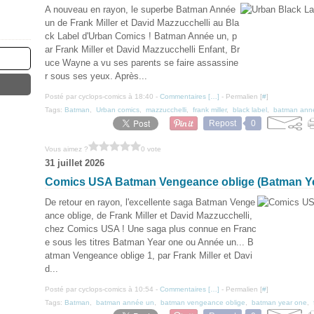
A nouveau en rayon, le superbe Batman Année
un de Frank Miller et David Mazzucchelli au Bla
ck Label d'Urban Comics ! Batman Année un, p
ar Frank Miller et David Mazzucchelli Enfant, Br
uce Wayne a vu ses parents se faire assassine
r sous ses yeux. Après...
Posté par cyclops-comics à 18:40 -
Commentaires [
…
]
- Permalien [
#
]
Tags:
Batman
,
Urban comics
,
mazzucchelli
,
frank miller
,
black label
,
batman ann
Repost
0
Vous aimez ?
0 vote
31 juillet 2026
Comics USA Batman Vengeance oblige (Batman Ye
De retour en rayon, l'excellente saga Batman Venge
ance oblige, de Frank Miller et David Mazzucchelli,
chez Comics USA ! Une saga plus connue en Franc
e sous les titres Batman Year one ou Année un... B
atman Vengeance oblige 1, par Frank Miller et Davi
d...
Posté par cyclops-comics à 10:54 -
Commentaires [
…
]
- Permalien [
#
]
Tags:
Batman
,
batman année un
,
batman vengeance oblige
,
batman year one
,