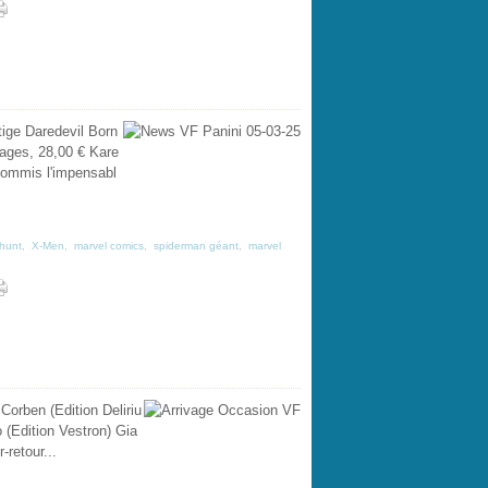
ige Daredevil Born
pages, 28,00 € Kare
commis l'impensabl
hunt
,
X-Men
,
marvel comics
,
spiderman géant
,
marvel
Corben (Edition Deliriu
 (Edition Vestron) Gia
-retour...