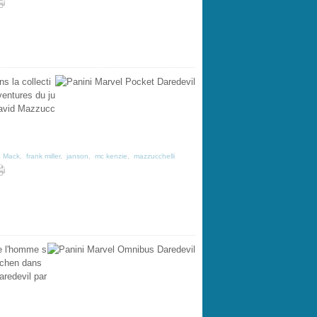
s la collecti
ventures du ju
David Mazzucc
d Mack
,
frank miller
,
janson
,
mc kenzie
,
mazzucchelli
e l'homme s
itchen dans
aredevil par