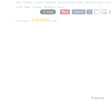
Tags:
omnibus
,
omnibus daredevil
,
Daredevil
,
frank miller
,
mckenzie
,
mazzucchell
Smith
,
Waid
,
samnee
,
Rodriguez
,
rivera
Repost
0
Vous aimez ?
1 vote
Publicité