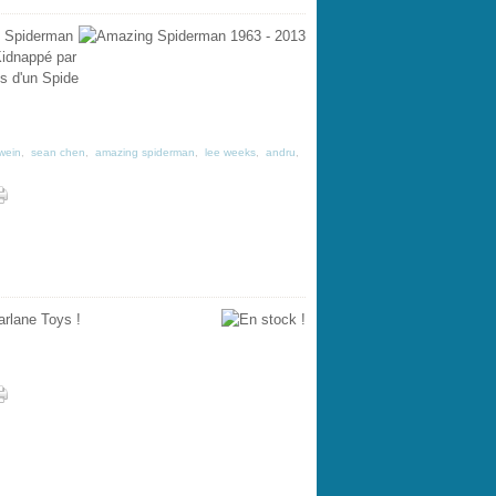
g Spiderman
Kidnappé par
s d'un Spide
wein
,
sean chen
,
amazing spiderman
,
lee weeks
,
andru
,
arlane Toys !