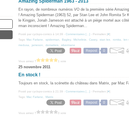
Amazing Spiderman 1963 - 2013
En rayon, de nombreux numéros VO de la première série Amazin
! Amazing Spiderman (1963) 52, par Stan Lee et John Romita Sr 
le Kingpin, Jonah Jameson est attaché à un piège mortel aux côté
rman inconscient ! Amazing Spiderman...
Posté par cyclops-comics à 14:39 -
Commentaires [
…
]
- Permalien [
#
]
Tags:
Mac Farlane
,
spiderman
,
Bagley
,
Michelinie
,
Casey
,
stan lee
,
romita
,
len 
medusa
,
jameson
,
dematteis
,
silvermane
Repost
0
Vous aimez ?
1 vote
25 novembre 2011
En stock !
Toujours en stock, la scénette du château dans Matrix, par Mac F
Posté par cyclops-comics à 21:39 -
Commentaires [
…
]
- Permalien [
#
]
Tags:
Mac Farlane
,
Matrix
Repost
0
Vous aimez ?
0 vote