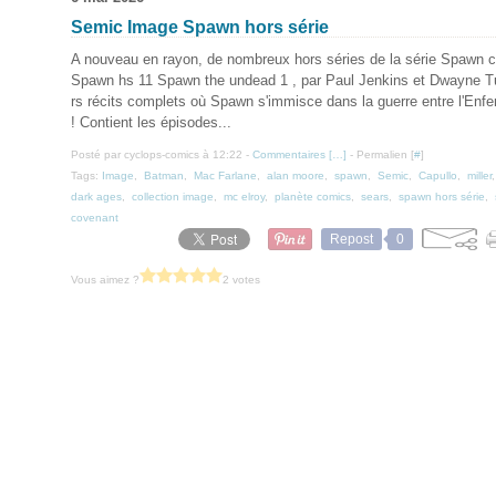
Semic Image Spawn hors série
A nouveau en rayon, de nombreux hors séries de la série Spawn 
Spawn hs 11 Spawn the undead 1 , par Paul Jenkins et Dwayne Tu
rs récits complets où Spawn s'immisce dans la guerre entre l'Enfer
! Contient les épisodes...
Posté par cyclops-comics à 12:22 -
Commentaires [
…
]
- Permalien [
#
]
Tags:
Image
,
Batman
,
Mac Farlane
,
alan moore
,
spawn
,
Semic
,
Capullo
,
miller
dark ages
,
collection image
,
mc elroy
,
planète comics
,
sears
,
spawn hors série
,
covenant
Repost
0
Vous aimez ?
2 votes