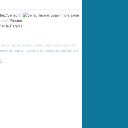
chez Semic !
rner. Plusieu
 et le Paradis
,
turner
,
angela
,
violator
,
curse of the spawn
,
spawn the
spawn hs
,
suture
,
Clayton Crain
,
spawn the undead
,
lord