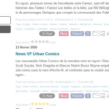
En rayon, plusieurs tomes de l'excellente série Fairest, spin-off de 
héroïnes des Fables ! Fairest Les belles et la bête, par Bill Willi
ie de personnages féeriques que compte la communauté des Fable
Posté par cyclops-comics à 19:11 -
Commentaires [
…
]
- Permalien [
#
]
Tags:
Vertigo
,
Urban comics
,
Fables
,
Fairest
,
williams
,
willingham
,
jimenez
,
beu
braun
,
andreyko
,
cendrillon
,
prince charmant
,
raiponce
Repost
0
Vous aimez ?
0 vote
13 février 2026
News VF Urban Comics
Les nouveautés Urban Comics de la semaine sont en rayon ! Abso
Scott Snyder, Nick Dragotta et Marcos Martin Bruce Wayne enquê
site connu sous le nom d'Arche M, et confronte sans le vouloir se
ngers...
Posté par cyclops-comics à 12:58 -
Commentaires [
…
]
- Permalien [
#
]
Tags:
Urban comics
,
absolute batman
,
Snyder
,
dragotta
,
absolute green lantern
100 bullets
,
Azzarello
,
Risso
,
nomad
,
batman white knight
,
Harley Quinn
,
Fable
Repost
0
Vous aimez ?
1 vote