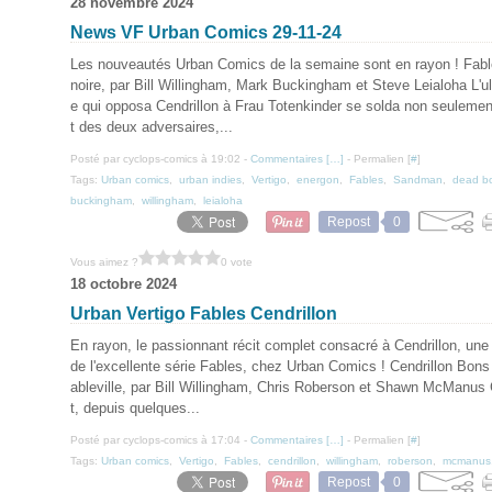
28 novembre 2024
News VF Urban Comics 29-11-24
Les nouveautés Urban Comics de la semaine sont en rayon ! Fabl
noire, par Bill Willingham, Mark Buckingham et Steve Leialoha L'ult
e qui opposa Cendrillon à Frau Totenkinder se solda non seulemen
t des deux adversaires,...
Posté par cyclops-comics à 19:02 -
Commentaires [
…
]
- Permalien [
#
]
Tags:
Urban comics
,
urban indies
,
Vertigo
,
energon
,
Fables
,
Sandman
,
dead bo
buckingham
,
willingham
,
leialoha
Repost
0
Vous aimez ?
0 vote
18 octobre 2024
Urban Vertigo Fables Cendrillon
En rayon, le passionnant récit complet consacré à Cendrillon, une
de l'excellente série Fables, chez Urban Comics ! Cendrillon Bons
ableville, par Bill Willingham, Chris Roberson et Shawn McManus 
t, depuis quelques...
Posté par cyclops-comics à 17:04 -
Commentaires [
…
]
- Permalien [
#
]
Tags:
Urban comics
,
Vertigo
,
Fables
,
cendrillon
,
willingham
,
roberson
,
mcmanus
Repost
0