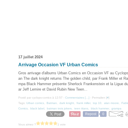
17 juillet 2024
Arrivage Occasion VF Urban Comics
Gros arrivage d'albums Urban Comics en Occasion VF au Cyclop
an The dark knight returns The golden child, par Frank Miller et R
mpa Black Hammer présente Sherlock Frankenstein et la Ligue du
ar Jeff Lemire et David Rubin New Teen...
Posté par cyclops-comics à 12:57 -
Commentaires [
…
]
- Permalien [
#
]
Tags:
Urban comics
,
Batman
,
dark knight
,
frank miller
,
top 10
,
alan moore
,
Fabl
Comics
,
black label
,
batman trois jokers
,
teen titans
,
black hammer
,
grampa
Repost
0
Vous aimez ?
1 vote