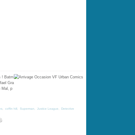
s ! Batm
afael Gra
 Mal, p
es
,
coffin hill
,
Superman
,
Justice League
,
Detective