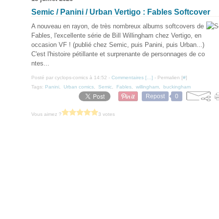
Semic / Panini / Urban Vertigo : Fables Softcover
A nouveau en rayon, de très nombreux albums softcovers de
Fables, l'excellente série de Bill Willingham chez Vertigo, en
occasion VF ! (publié chez Semic, puis Panini, puis Urban...)
C'est l'histoire pétillante et surprenante de personnages de co
ntes...
Posté par cyclops-comics à 14:52 -
Commentaires [
…
]
- Permalien [
#
]
Tags:
Panini
,
Urban comics
,
Semic
,
Fables
,
willingham
,
buckingham
Repost
0
Vous aimez ?
3 votes