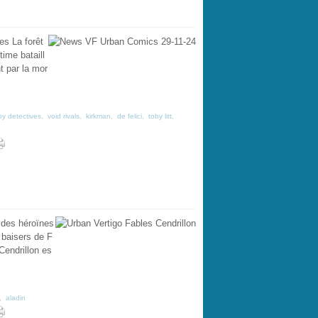
es La forêt
ime bataill
t par la mor
y detectives
,
void rivals
,
kirkman
,
de felici
,
toby litt
,
 des héroïnes
 baisers de F
Cendrillon es
,
aladin