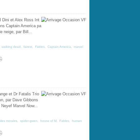
Dini et Alex Ross Int
ons Captain America pa
neige, par Bill...
,
walking dead
,
fairest
,
Fables
,
Captain America
,
marvel
nge et Dr Fatalis Trio
ion, par Dave Gibbons
 Neyef Marvel Now...
iles morales
,
spider-gwen
,
house of M
,
Fables
,
human