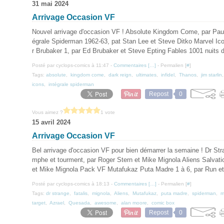
31 mai 2024
Arrivage Occasion VF
Nouvel arrivage d'occasion VF ! Absolute Kingdom Come, par Paul 
égrale Spiderman 1962-63, pat Stan Lee et Steve Ditko Marvel Ic
r Brubaker 1, par Ed Brubaker et Steve Epting Fables 1001 nuits de 
Posté par cyclops-comics à 11:47 -
Commentaires [
…
]
- Permalien [
#
]
Tags:
absolute
,
kingdom come
,
dark reign
,
ultimates
,
infidel
,
Thanos
,
jim starlin
icons
,
intégrale spiderman
Repost
0
Vous aimez ?
1 vote
15 avril 2024
Arrivage Occasion VF
Bel arrivage d'occasion VF pour bien démarrer la semaine ! Dr Stra
mphe et tourment, par Roger Stern et Mike Mignola Aliens Salvat
et Mike Mignola Pack VF Mutafukaz Puta Madre 1 à 6, par Run et
Posté par cyclops-comics à 18:13 -
Commentaires [
…
]
- Permalien [
#
]
Tags:
dr strange
,
fatalis
,
mignola
,
Aliens
,
Mutafukaz
,
puta madre
,
spiderman
,
m
target
,
Azrael
,
Quesada
,
awesome
,
alan moore
,
comic box
Repost
0