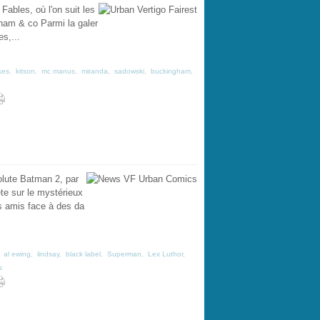
Fables, où l'on suit les
ngham & co Parmi la galer
s,...
kes
,
kitson
,
mc manus
,
miranda
,
sadowski
,
buckingham
,
lute Batman 2, par
te sur le mystérieux
s amis face à des da
,
al ewing
,
lindsay
,
black label
,
Superman
,
Lex Luthor
,
s