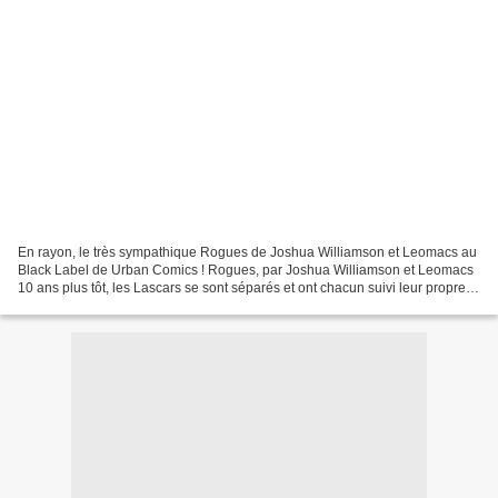
En rayon, le très sympathique Rogues de Joshua Williamson et Leomacs au
Black Label de Urban Comics ! Rogues, par Joshua Williamson et Leomacs
10 ans plus tôt, les Lascars se sont séparés et ont chacun suivi leur propre
voie, mais le temps qui passe ne...