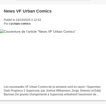
News VF Urban Comics
Publié le 24/10/2025 à 12:52
Par
cyclops-comics
Les nouveautés VF Urban Comics de la semaine sont en rayon ! Superman
Dark Prophecy 2 Supercorp, par Joshua Williamson, Jorge Jimenez et Eddy
Barrows De grands changements à Supercorp entraînent l'ascension de
Mercy Graves en tant que nouvelle P.-D.G....