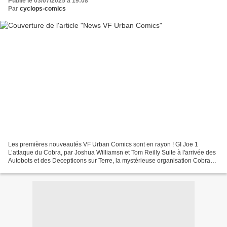
Publié le 03/07/2025 à 19:08
Par
cyclops-comics
Les premières nouveautés VF Urban Comics sont en rayon ! GI Joe 1
L’attaque du Cobra, par Joshua Williamsn et Tom Reilly Suite à l'arrivée des
Autobots et des Decepticons sur Terre, la mystérieuse organisation Cobra
monte en puissance et inquiète les...