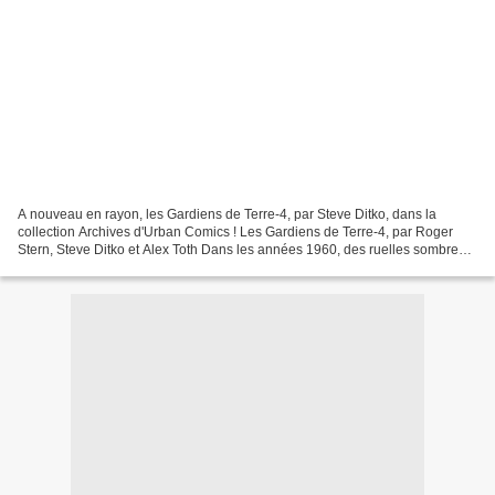
A nouveau en rayon, les Gardiens de Terre-4, par Steve Ditko, dans la
collection Archives d'Urban Comics ! Les Gardiens de Terre-4, par Roger
Stern, Steve Ditko et Alex Toth Dans les années 1960, des ruelles sombres
d’Hub City aux couloirs du pouvoirs...