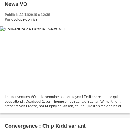
News VO
Publié le 22/11/2019 à 12:38
Par
cyclops-comics
Les nouveautés VO de la semaine sont en rayon ! Petit aperçu de ce qui
vous attend : Deadpool 1, par Thompson et Bachalo Batman White Knight
presents Von Freeze, par Murphy et Janson, et The Question the deaths of
Vic Sage 1, par Lemire, Cowan et Sienkiewicz...
Convergence : Chip Kidd variant