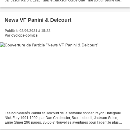
par Jason Aaron, Esad Ribic et Jackson Guice Que Thor soit un jeune dieu
impétueux, un membre respecté des Avengers...
News VF Panini & Delcourt
Publié le 02/06/2021 à 15:22
Par
cyclops-comics
Les nouveautés Panini et Delcourt de la semaine sont en rayon ! Intégrale
Nick Fury 1991-1992, par Dan Chichester, Scott Lobdell, Jackson Guice,
Ernie Stiner 296 pages, 35,00 € Nouvelles aventures pour l'agent le plus
célèbre du S.H.I.E.L.D., avec un...