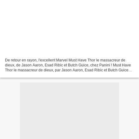
De retour en rayon, l'excellent Marvel Must Have Thor le massacreur de
dieux, de Jason Aaron, Esad Ribic et Butch Guice, chez Panini ! Must Have
Thor le massacreur de dieux, par Jason Aaron, Esad Ribic et Butch Guice
264 pages, 15,00 € Gorr a juré de...