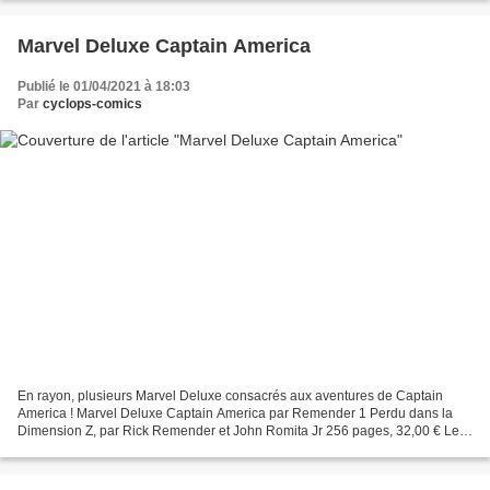
Marvel Deluxe Captain America
Publié le 01/04/2021 à 18:03
Par
cyclops-comics
En rayon, plusieurs Marvel Deluxe consacrés aux aventures de Captain
America ! Marvel Deluxe Captain America par Remender 1 Perdu dans la
Dimension Z, par Rick Remender et John Romita Jr 256 pages, 32,00 € Le
machiavélique Arnim Zola réussit à emprisonner...