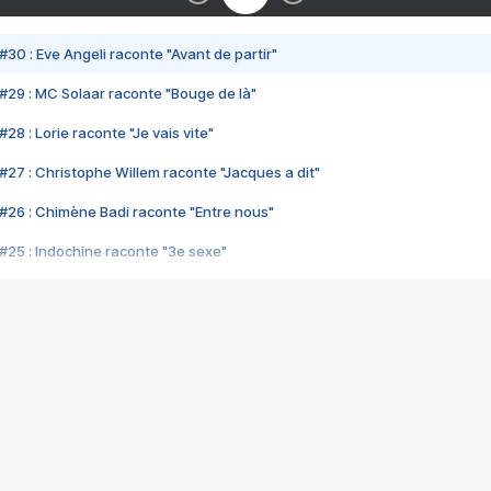
#30 : Eve Angeli raconte "Avant de partir"
#29 : MC Solaar raconte "Bouge de là"
28 : Lorie raconte "Je vais vite"
#27 : Christophe Willem raconte "Jacques a dit"
#26 : Chimène Badi raconte "Entre nous"
#25 : Indochine raconte "3e sexe"
#24 : Zaho raconte "C'est chelou"
#23 : Patrick Bruel raconte "Au café des délices"
#22 : Kyo raconte "Le chemin"
#21 : Nolwenn Leroy raconte "Cassé"
#20 : Patrick Hernandez raconte "Born to be alive"
#19 : Lorie raconte "Près de moi"