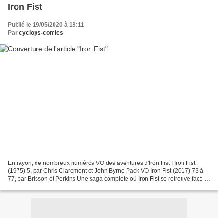
Iron Fist
Publié le 19/05/2020 à 18:11
Par
cyclops-comics
En rayon, de nombreux numéros VO des aventures d'Iron Fist ! Iron Fist
(1975) 5, par Chris Claremont et John Byrne Pack VO Iron Fist (2017) 73 à
77, par Brisson et Perkins Une saga complète où Iron Fist se retrouve face à
Sabretooth ! Iron Fist (2017)...