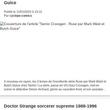
Guice
Publié le 11/01/2025 à 15:11
Par
cyclops-comics
A nouveau en rayon, les 3 tomes de l'excellente série Ruse par Mark Waid et
Butch Guice chez Semic ! La série, parue en VO chez Crossgen, met en
scène le détective Simon Archard, génie au caractère froid, et son assistante
Emma Bishop, au caractère affirmé...
Doctor Strange sorcerer supreme 1988-1996