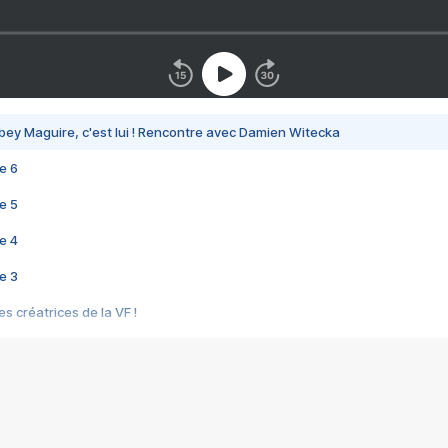
bey Maguire, c'est lui ! Rencontre avec Damien Witecka
e 6
e 5
e 4
e 3
s créatrices de la VF !
e 2
e 1
e Mektoub My Love arrive enfin ! Rencontre avec Shaïn Boumedine et Sal