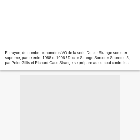
En rayon, de nombreux numéros VO de la série Doctor Strange sorcerer
supreme, parue entre 1988 et 1996 ! Doctor Strange Sorcerer Supreme 3,
par Peter Gillis et Richard Case Strange se prépare au combat contre les
démons, mais heureusement il pourra compter...