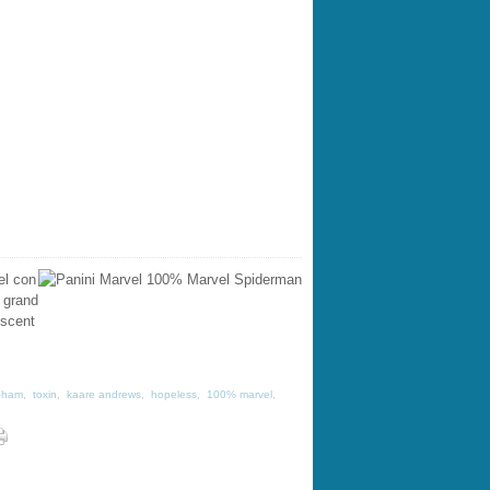
el con
 grand
escent
pham
,
toxin
,
kaare andrews
,
hopeless
,
100% marvel
,