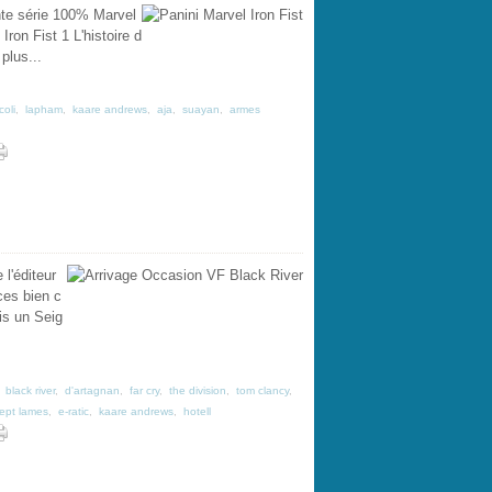
nte série 100% Marvel
ron Fist 1 L'histoire d
 plus...
oli
,
lapham
,
kaare andrews
,
aja
,
suayan
,
armes
l'éditeur
ces bien c
is un Seig
,
black river
,
d'artagnan
,
far cry
,
the division
,
tom clancy
,
ept lames
,
e-ratic
,
kaare andrews
,
hotell