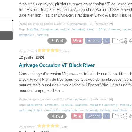
A nouveau en rayon, plusieurs tomes en occasion VF de l'excelle
Iron Fist de Brubaker, Fration et Aja en chez Panini ! 100% Marvel I
u dernier Iron Fist, par Brubaker, Fraction et David Aja Iron Fist, le
Posté par cyclops-comics à 16:40 -
Commentaires [
…
]
- Permalien [
#
]
Tags:
Iron Fist
,
Swierczynski
,
deluxe
,
brubaker
,
aaron
,
100 %
,
foreman
,
camunc
immortelles
,
brereton
Repost
0
Vous aimez ?
2 votes
12 juillet 2024
Arrivage Occasion VF Black River
Gros arrivage d'occasion VF, avec cette fois de nombreux titres de 
Black River ! Plein de très bons récits, avec de nombreuses licen
onnues mais aussi des titres originaux ! Doctor Who Il était une fo
neur du Temps, par Dan...
Posté par cyclops-comics à 18:16 -
Commentaires [
…
]
- Permalien [
#
]
Tags:
garth ennis
,
Simonson
,
sudzuka
,
ragnarok
,
magic the gathering
,
mac kay
walk through hell
,
doctor who
,
skull and bones
,
lovecraft
,
kadath
,
earthdivers
,
s
Repost
0
Vous aimez ?
1 vote