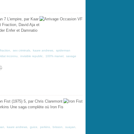
n 7 L'empire, par Kaar
Fraction, David Aja et
der Enfer et Damnatio
fraction
,
sex criminals
,
kaare andrews
,
spiderman
oldat inconnu
,
invisible republic
,
100% marvel
,
savage
n Fist (1975) 5, par Chris Claremont
erkins Une saga complète où Iron Fis
man
,
kaare andrews
,
guice
,
perkins
,
brisson
,
suayan
,