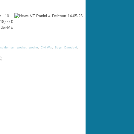
 ! 10
18,00 €
ider-Ma
e spiderman
,
pocket
,
poche
,
Civil War
,
Boys
,
Daredevil
,