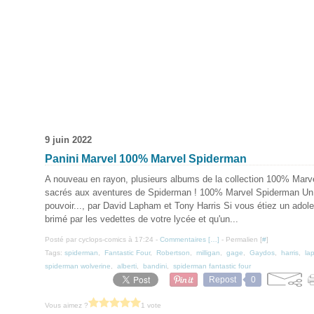
9 juin 2022
Panini Marvel 100% Marvel Spiderman
A nouveau en rayon, plusieurs albums de la collection 100% Marv
sacrés aux aventures de Spiderman ! 100% Marvel Spiderman Un
pouvoir..., par David Lapham et Tony Harris Si vous étiez un adol
brimé par les vedettes de votre lycée et qu'un...
Posté par cyclops-comics à 17:24 -
Commentaires [
…
]
- Permalien [
#
]
Tags:
spiderman
,
Fantastic Four
,
Robertson
,
milligan
,
gage
,
Gaydos
,
harris
,
la
spiderman wolverine
,
alberti
,
bandini
,
spiderman fantastic four
Repost
0
Vous aimez ?
1 vote