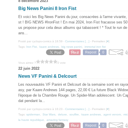
8 décembre 2023
Big News Panini 8 Iron Fist
Et voici les Big News Panini du jour, consacrées à l'arme vivante, l
st ! BIG NEWS #IronFist ! En mai 2024, Iron Fist fracasse ses 50
us propose pour cela deux albums qui tabassent ! * Tout le run d
ans...
Posté par cyclops-comics à 18:59 -
Commentaires [
…
]
- Permalien [
#
]
Tags:
Iron Fist
,
kaare andrews
,
big news panini
,
immortal iron fist
Repost
0
Vous aimez ?
0 vote
22 juin 2022
News VF Panini & Delcourt
Les nouveautés VF Panini et Delcourt de la semaine sont en rayo
asy, par Kaare Andrews 144 pages, 22,00 € La future Black Widow
l'époque de la Chambre Rouge. Un Spider-Man adolescent. Un Cap
dat pendant la...
Posté par cyclops-comics à 16:23 -
Commentaires [
…
]
- Permalien [
#
]
Tags:
spiderman
,
Star Wars
,
deluxe
,
soulfire
,
kaare andrews
,
agent venom
,
mic
la haute republique
,
amazing fantasy
Repost
0