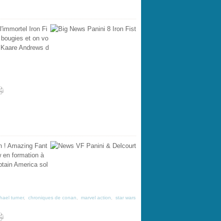
'immortel Iron Fi
 bougies et on vo
e Kaare Andrews d
n ! Amazing Fant
 en formation à
tain America sol
hael turner
,
chroniques de conan
,
marvel action
,
star wars