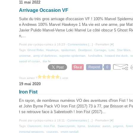
11 mai 2022
Arrivage Occasion VF
Suite du très gros arrivage d'occasion VF ! 100% Marvel Spiderma
e Andrews 100% Marvel Hawkeye 1 Ma vie est une arme, par Matt 
Javier Pulido Marvel-Verse Loki Marvel Le côté obscur 5 Ghost Ri
n,...
Posté par cyclops-comics à 16:23 -
Commentaires [
…
]
- Permalien [
#
]
Tags:
Ghost Rider
,
Hawkeye
,
spiderman
,
Deadpool
,
Carnage
,
Loki
,
Star Wars
,
universe
,
army of darkness
,
superior spiderman
,
funérailles
,
howard the duck
,
s
sword of conan
,
the fe
Repost
0
Vous aimez ?
1 vote
19 mai 2020
Iron Fist
En rayon, de nombreux numéros VO des aventures d'Iron Fist ! Iro
et John Byrne Pack VO Iron Fist (2017) 73 à 77, par Brisson et P
t se retrouve face à Sabretooth ! Iron Fist (2017)...
Posté par cyclops-comics à 18:11 -
Commentaires [
…
]
- Permalien [
#
]
Tags:
Claremont
,
Iron Fist
,
Swierczynski
,
byrne
,
brubaker
,
aaron
,
jurgens
,
fore
immortal weapons
,
couceiro
,
orson randall