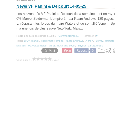
News VF Panini & Delcourt 14-05-25
Les nouveautés VF Panini et Delcourt de la semaine sont en rayon
0% Marvel Spiderman L’empire 2 , par Kaare Andrews 120 pages, 
En écrasant les forces du maire Waters et de son allié Venom, Sp
n a une fois de plus sauvé New-York. Mais...
Posté par cyclops-comics à 16:58 -
Commentaires [
…
]
- Permalien [
#
]
Tags:
100% marvel
,
spiderman l'empire
,
kaare andrews
,
X-Men
,
Sentry
,
ultimat
kick ass
,
Marvel Zombies
,
groot
,
duck and cover
,
Snyder
,
albuquerque
Repost
0
Vous aimez ?
0 vote