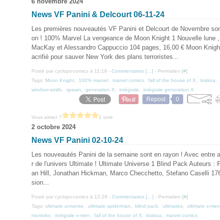
6 novembre 2024
News VF Panini & Delcourt 06-11-24
Les premières nouveautés VF Panini et Delcourt de Novembre son
on ! 100% Marvel La vengeance de Moon Knight 1 Nouvelle lune ,
MacKay et Alessandro Cappuccio 104 pages, 16,00 € Moon Knight
acrifié pour sauver New York des plans terroristes...
Posté par cyclops-comics à 11:19 -
Commentaires [
…
]
- Permalien [
#
]
Tags:
Moon Knight
,
100% marvel
,
marvel comics
,
fall of the house of X
,
krakoa
,
windsor-smith
,
spawn
,
generation X
,
intégrale
,
intégrale generation X
Repost
0
Vous aimez ?
1 vote
2 octobre 2024
News VF Panini 02-10-24
Les nouveautés Panini de la semaine sont en rayon ! Avec entre a
r de l'univers Ultimate ! Ultimate Universe 1 Blind Pack Auteurs
an Hill, Jonathan Hickman, Marco Checchetto, Stefano Caselli 176
sion...
Posté par cyclops-comics à 12:28 -
Commentaires [
…
]
- Permalien [
#
]
Tags:
ultimate universe
,
ultimate spiderman
,
blind pack
,
ultimates
,
ultimate x-men
momoko
,
intégrale x-men
,
fall of the house of X
,
krakoa
,
marvel comics