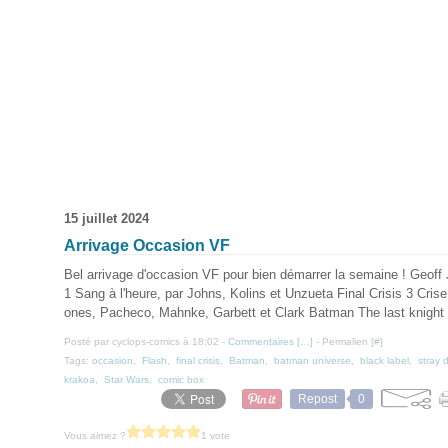
15 juillet 2024
Arrivage Occasion VF
Bel arrivage d'occasion VF pour bien démarrer la semaine ! Geoff
1 Sang à l'heure, par Johns, Kolins et Unzueta Final Crisis 3 Crise 
ones, Pacheco, Mahnke, Garbett et Clark Batman The last knight o
Posté par cyclops-comics à 18:02 -
Commentaires [
…
]
- Permalien [
#
]
Tags:
occasion
,
Flash
,
final crisis
,
Batman
,
batman universe
,
black label
,
stray 
krakoa
,
Star Wars
,
comic box
Repost
0
Vous aimez ?
1 vote