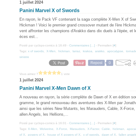
1 juillet 2024
Panini Marvel X of Swords
En rayon, le Pack VF contenant la saga complète X-Men X of Sw
Hickman ! Voici le premier grand crossover mutant de l'ère Hickm
vent affronter les champions d'Arakko dans dix duels à l'épée, et 
èces est...
Posté par cyclops-comics à 16:49 -
Commentaires [
…
]
- Permalien [
#
]
Tags:
x of swords
,
X-Men
,
hickman
,
larraz
,
krakoa
,
arakko
,
apocalypse
,
tornad
sinistre
Repost
0
Vous aimez ?
1 vote
1 juillet 2024
Panini Marvel X-Men Dawn of X
A nouveau en rayon, la série complète de Dawn of X en édition so
gramme, le grand renouveau des aventures des X-Men par Jonat
ainsi que les séries New Mutants, les Marauders, Cable, X-Force, 
allen Angels, les Hellions,...
Posté par cyclops-comics à 16:01 -
Commentaires [
…
]
- Permalien [
#
]
Tags:
X-Men
,
Wolverine
,
X-Force
,
Marauders
,
X-Factor
,
Cable
,
hickman
,
apoca
of X
,
powers of X
,
house of X powers of X
,
x of swords
,
dawn of X
,
fallen angel