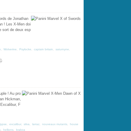
ords de Jonathan
an ! Les X-Men doi
le sort de deux esp
e
,
Wolverine
,
Psylocke
,
captain britain
,
saturnyne
,
uple ! Au pro
han Hickman,
Excalibur, F
lypse
,
excalibur
,
silva
,
larraz
,
nouveaux mutants
,
house
s
,
hellions
,
krakoa