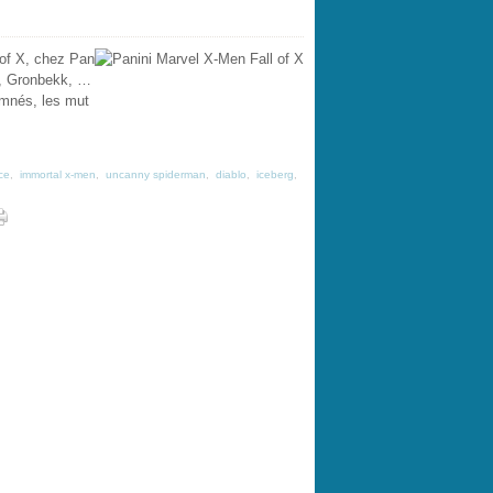
 of X, chez Pan
n, Gronbekk, …
amnés, les mut
ce
,
immortal x-men
,
uncanny spiderman
,
diablo
,
iceberg
,