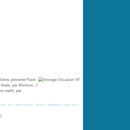
 Johns présente Flash
finale, par Morrison, J
n earth, par...
dogs
,
avx
,
miles morales
,
Venom
,
Nightwing
,
super sons
,