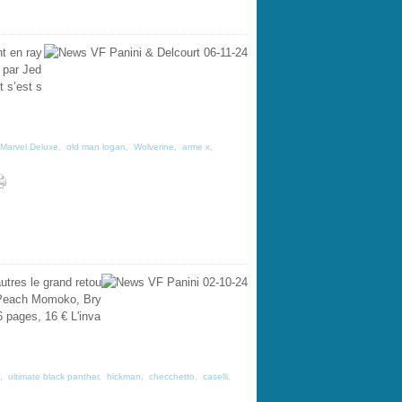
t en ray
 par Jed
 s’est s
Marvel Deluxe
,
old man logan
,
Wolverine
,
arme x
,
utres le grand retou
 : Peach Momoko, Bry
 pages, 16 € L'inva
,
ultimate black panther
,
hickman
,
checchetto
,
caselli
,