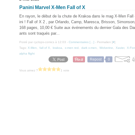
Panini Marvel X-Men Fall of X
En rayon, le début de la chute de Krakoa dans le mag X-Men Fall
ini ! Fall of X 2 , par Orlando, Camp, Maresca, Brisson, Simonso
168 pages, 10,00 € Suite aux événements du dernier Gala des D
ants sont traqués par...
Posté par cyclops-comics à 12:03 -
Commentaires [
…
]
- Permalien [
#
]
Tags:
X-Men
,
fall of X
,
krakoa
,
x-men red
,
dark x-men
,
Wolverine
,
Xavier
,
X-For
alpha flight
Repost
0
Vous aimez ?
1 vote