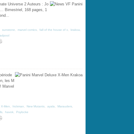
ate Universe 2 Auteurs : Jo
 Bimestriel, 168 pages, 1
end...
,
sunstone
,
marvel comics
,
fall of the house of x
,
krakoa
,
adpool
période
n, les M
! Marvel
,
X-Men
,
hickman
,
New Mutants
,
ayala
,
Marauders
,
ls
,
havok
,
Psylocke