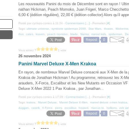
Les nouveautés Panini du mois de Décembre sont en rayon ! Ultim
nathan Hickman, Peach Momoko, Juan Frigeri, Marco Checchetto…
6,00 € (édition régulière), 22,00 € (édition collector) Alors qu’il appr
Posté par cyclops-comics à 11:24 -
Commentaires [
…
]
- Permalien [
#
]
Tags:
ultimate universe
,
symbiote spiderman 2099
,
Star Wars
,
thrawn
,
Wolverine
thor
,
cates
,
kraven
,
peach momoko
,
blade
,
Namor
,
marvel kids
,
spiderman
,
De
Repost
0
Vous aimez ?
1 vote
26 novembre 2024
Panini Marvel Deluxe X-Men Krakoa
En rayon, de nombreux Marvel Deluxe consacré aux X-Men de la 
Krakoa de Jonathan Hickman ! Au programme, retrouvez les X-Me
arauders, X-Force, Excalibur et les New Mutants en Occasion VF 
Deluxe X-Men 2022 1 Pax Krakoa , par Jonathan...
Posté par cyclops-comics à 17:28 -
Commentaires [
…
]
- Permalien [
#
]
Tags:
krakoa
,
Marvel Deluxe
,
Marvel Deluxe X-Men
,
marvel deluxe x-men krakoa
duggan
,
caselli
,
X-Force
,
percy
,
excalibur
,
howard
,
marcus to
,
hellions
,
zeb wel
Repost
0
Vous aimez ?
1 vote