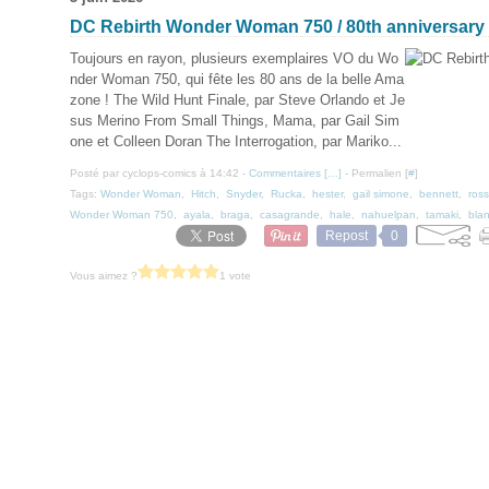
DC Rebirth Wonder Woman 750 / 80th anniversary 
Toujours en rayon, plusieurs exemplaires VO du Wo
nder Woman 750, qui fête les 80 ans de la belle Ama
zone ! The Wild Hunt Finale, par Steve Orlando et Je
sus Merino From Small Things, Mama, par Gail Sim
one et Colleen Doran The Interrogation, par Mariko...
Posté par cyclops-comics à 14:42 -
Commentaires [
…
]
- Permalien [
#
]
Tags:
Wonder Woman
,
Hitch
,
Snyder
,
Rucka
,
hester
,
gail simone
,
bennett
,
ros
Wonder Woman 750
,
ayala
,
braga
,
casagrande
,
hale
,
nahuelpan
,
tamaki
,
blan
Repost
0
Vous aimez ?
1 vote