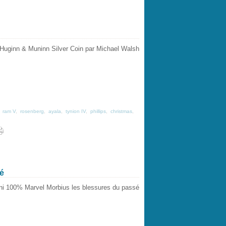
,
ram V
,
rosenberg
,
ayala
,
tynion IV
,
phillips
,
christmas
,
é