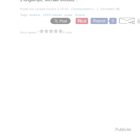
Posté par cyclops-comics à 15:43 -
Commentaires [
…
]
- Permalien [
#
]
Tags:
morbius
,
100% marvel
,
ayala
,
ferreira
Repost
0
Vous aimez ?
0 vote
Publicité