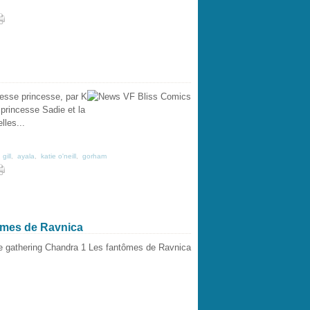
esse princesse, par K
 princesse Sadie et la
lles...
,
gill
,
ayala
,
katie o'neill
,
gorham
ômes de Ravnica