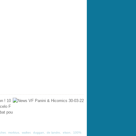
n ! 10
celo F
bat pou
rcher
,
morbius
,
walker
,
duggan
,
de landro
,
elson
,
100%