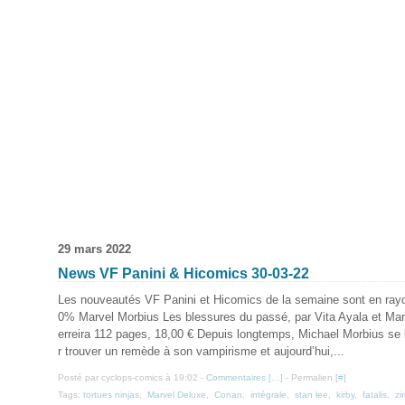
29 mars 2022
News VF Panini & Hicomics 30-03-22
Les nouveautés VF Panini et Hicomics de la semaine sont en rayo
0% Marvel Morbius Les blessures du passé, par Vita Ayala et Mar
erreira 112 pages, 18,00 € Depuis longtemps, Michael Morbius se 
r trouver un remède à son vampirisme et aujourd’hui,...
Posté par cyclops-comics à 19:02 -
Commentaires [
…
]
- Permalien [
#
]
Tags:
tortues ninjas
,
Marvel Deluxe
,
Conan
,
intégrale
,
stan lee
,
kirby
,
fatalis
,
zi