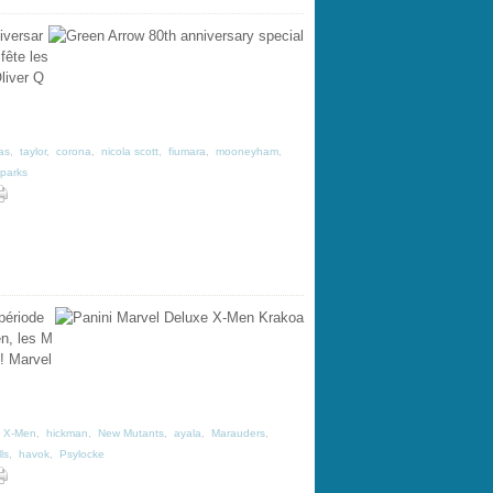
iversar
fête les
liver Q
as
,
taylor
,
corona
,
nicola scott
,
fiumara
,
mooneyham
,
parks
période
n, les M
! Marvel
,
X-Men
,
hickman
,
New Mutants
,
ayala
,
Marauders
,
ls
,
havok
,
Psylocke