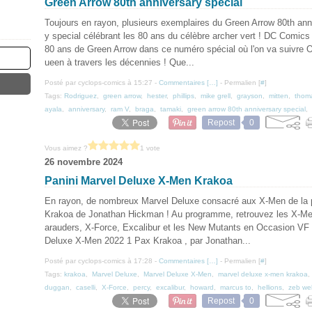
Green Arrow 80th anniversary special
Toujours en rayon, plusieurs exemplaires du Green Arrow 80th ann
y special célébrant les 80 ans du célèbre archer vert ! DC Comics 
80 ans de Green Arrow dans ce numéro spécial où l'on va suivre O
ueen à travers les décennies ! Que...
Posté par cyclops-comics à 15:27 -
Commentaires [
…
]
- Permalien [
#
]
Tags:
Rodriguez
,
green arrow
,
hester
,
phillips
,
mike grell
,
grayson
,
mitten
,
thom
ayala
,
anniversary
,
ram V
,
braga
,
tamaki
,
green arrow 80th anniversary special
,
Repost
0
Vous aimez ?
1 vote
26 novembre 2024
Panini Marvel Deluxe X-Men Krakoa
En rayon, de nombreux Marvel Deluxe consacré aux X-Men de la 
Krakoa de Jonathan Hickman ! Au programme, retrouvez les X-Me
arauders, X-Force, Excalibur et les New Mutants en Occasion VF 
Deluxe X-Men 2022 1 Pax Krakoa , par Jonathan...
Posté par cyclops-comics à 17:28 -
Commentaires [
…
]
- Permalien [
#
]
Tags:
krakoa
,
Marvel Deluxe
,
Marvel Deluxe X-Men
,
marvel deluxe x-men krakoa
duggan
,
caselli
,
X-Force
,
percy
,
excalibur
,
howard
,
marcus to
,
hellions
,
zeb wel
Repost
0