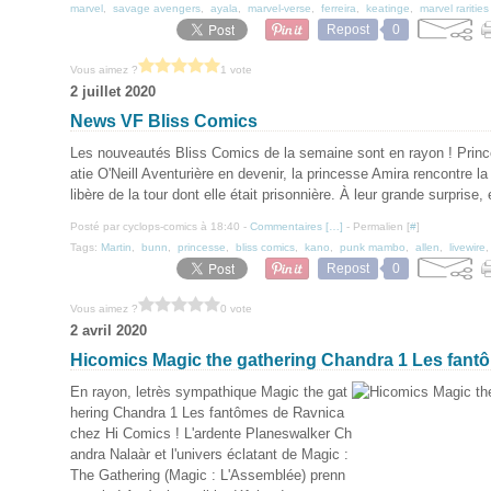
marvel
,
savage avengers
,
ayala
,
marvel-verse
,
ferreira
,
keatinge
,
marvel rarities
Repost
0
Vous aimez ?
1 vote
2 juillet 2020
News VF Bliss Comics
Les nouveautés Bliss Comics de la semaine sont en rayon ! Princ
atie O'Neill Aventurière en devenir, la princesse Amira rencontre la
libère de la tour dont elle était prisonnière. À leur grande surprise, e
Posté par cyclops-comics à 18:40 -
Commentaires [
…
]
- Permalien [
#
]
Tags:
Martin
,
bunn
,
princesse
,
bliss comics
,
kano
,
punk mambo
,
allen
,
livewire
Repost
0
Vous aimez ?
0 vote
2 avril 2020
Hicomics Magic the gathering Chandra 1 Les fant
En rayon, letrès sympathique Magic the gat
hering Chandra 1 Les fantômes de Ravnica
chez Hi Comics ! L'ardente Planeswalker Ch
andra Nalaàr et l'univers éclatant de Magic :
The Gathering (Magic : L'Assemblée) prenn