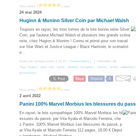
Vous aimez ?
1 vote
24 mai 2024
Huginn & Muninn Silver Coin par Michael Walsh
Toujours en rayon, les trois tomes de la très bonne série Silver
Coin, par l'auteur Michael Walsh et plusieurs très grands scéna
riste, chez Huginn & Muninn ! Connu et primé pour son travail
sur Star Wars et Justice League / Black Hammer, le scénarist
e...
Posté par cyclops-comics à 15:10 -
Commentaires [
…
]
- Permalien [
#
]
Tags:
huginn
,
silver coin
,
walsh
,
zdarsky
,
thompson
,
brisson
,
lemire
,
williamson
pichetshote
Repost
0
Vous aimez ?
1 vote
2 avril 2022
Panini 100% Marvel Morbius les blessures du pass
En rayon, le très sympathique 100% Marvel Morbius les bl
essures du passé, par Vita Ayala et Marcelo Ferreira, che
z Panini. 100% Marvel Morbius Les blessures du passé, p
ar Vita Ayala et Marcelo Ferreira 112 pages, 18,00 € Depui
s longtemps, Michael Morbius...