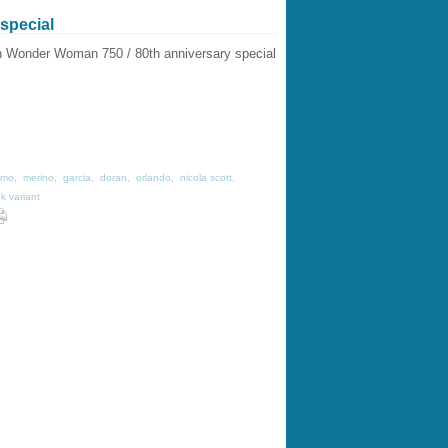
special
smo
,
merino
,
garcia
,
doran
,
orlando
,
nicola scott
,
k variant