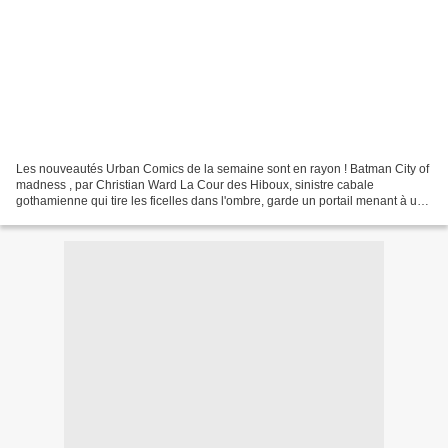
Les nouveautés Urban Comics de la semaine sont en rayon ! Batman City of
madness , par Christian Ward La Cour des Hiboux, sinistre cabale
gothamienne qui tire les ficelles dans l'ombre, garde un portail menant à une
Gotham City déformée, en proie à des...