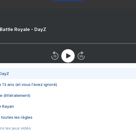
 Battle Royale - DayZ
 DayZ
 a 13 ans (et vous l'avez ignoré)
e (littéralement)
im Rayan
 toutes les règles
s les jeux vidéo