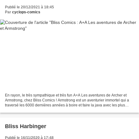
Publié le 20/12/2021 à 18:45
Par
cyclops-comics
En rayon, le très sympathique et très fun A+A Les aventures de Archer et
Armstrong, chez Bliss Comics ! Armstrong est un aventurier immortel qui a
traversé les 6000 dernières années à boire et faire la java avec les plus
grands fêtards que le monde ait...
Bliss Harbinger
Publié le 16/11/2020 à 17:48