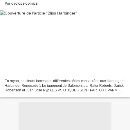
Par
cyclops-comics
En rayon, plusieurs tomes des différentes séries consacrées aux Harbinger !
Harbinger Renegade 1 Le jugement de Salomon, par Rafer Roberts, Darick
Robertson et Juan Jose Ryp LES PSIOTIQUES SONT PARTOUT. PARMI
VOS AMIS. VOS VOISINS. VOS ENFANTS… Il y a...