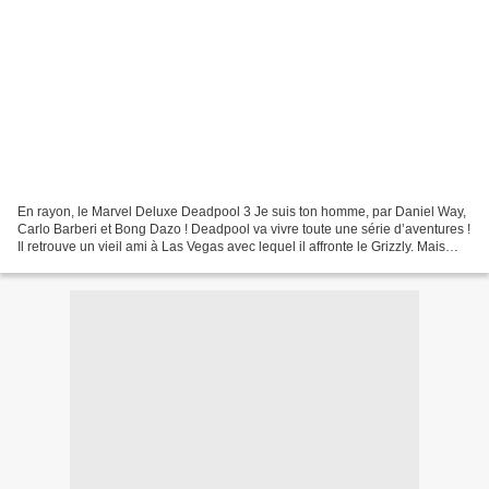
En rayon, le Marvel Deluxe Deadpool 3 Je suis ton homme, par Daniel Way,
Carlo Barberi et Bong Dazo ! Deadpool va vivre toute une série d’aventures !
Il retrouve un vieil ami à Las Vegas avec lequel il affronte le Grizzly. Mais
bien entendu, rien ne va...