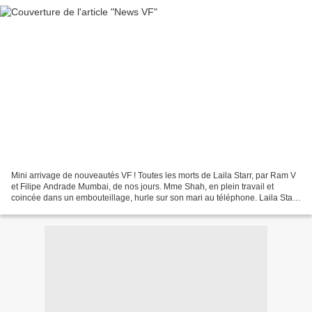
Mini arrivage de nouveautés VF ! Toutes les morts de Laila Starr, par Ram V
et Filipe Andrade Mumbai, de nos jours. Mme Shah, en plein travail et
coincée dans un embouteillage, hurle sur son mari au téléphone. Laila Starr,
une jeune femme déjà fatiguée...