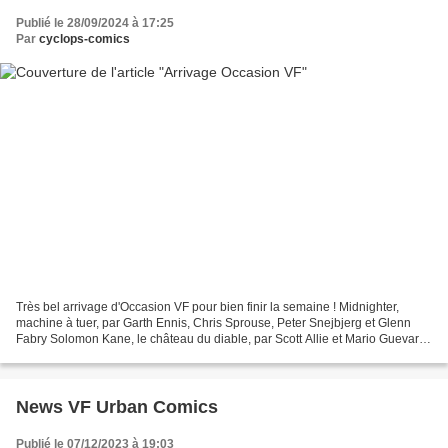
Publié le 28/09/2024 à 17:25
Par
cyclops-comics
Très bel arrivage d'Occasion VF pour bien finir la semaine ! Midnighter,
machine à tuer, par Garth Ennis, Chris Sprouse, Peter Snejbjerg et Glenn
Fabry Solomon Kane, le château du diable, par Scott Allie et Mario Guevara
Sr Elric l'équilibre perdu 1,...
News VF Urban Comics
Publié le 07/12/2023 à 19:03