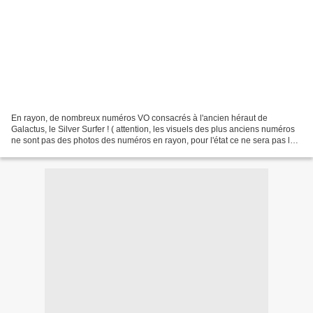
En rayon, de nombreux numéros VO consacrés à l'ancien héraut de
Galactus, le Silver Surfer ! ( attention, les visuels des plus anciens numéros
ne sont pas des photos des numéros en rayon, pour l'état ce ne sera pas le
même que sur le visuel ! ) Silver...