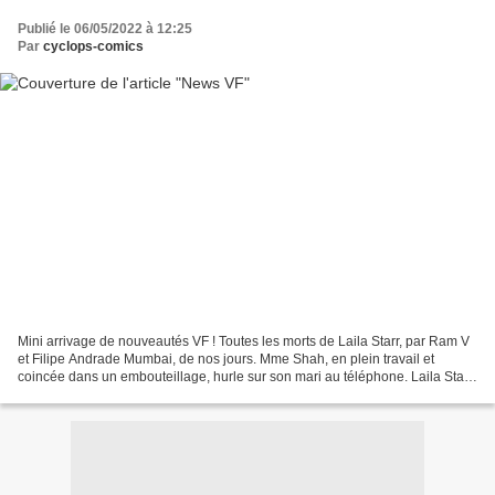
Publié le 06/05/2022 à 12:25
Par
cyclops-comics
Mini arrivage de nouveautés VF ! Toutes les morts de Laila Starr, par Ram V
et Filipe Andrade Mumbai, de nos jours. Mme Shah, en plein travail et
coincée dans un embouteillage, hurle sur son mari au téléphone. Laila Starr,
une jeune femme déjà fatiguée...