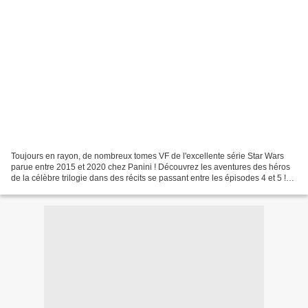
Toujours en rayon, de nombreux tomes VF de l'excellente série Star Wars
parue entre 2015 et 2020 chez Panini ! Découvrez les aventures des héros
de la célèbre trilogie dans des récits se passant entre les épisodes 4 et 5 !
100% Star Wars 1 Skywalker passe...