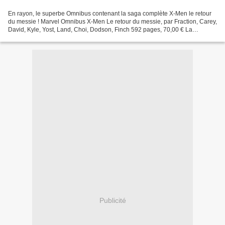
En rayon, le superbe Omnibus contenant la saga complète X-Men le retour
du messie ! Marvel Omnibus X-Men Le retour du messie, par Fraction, Carey,
David, Kyle, Yost, Land, Choi, Dodson, Finch 592 pages, 70,00 € La
population mondiale des homo superior...
Publicité