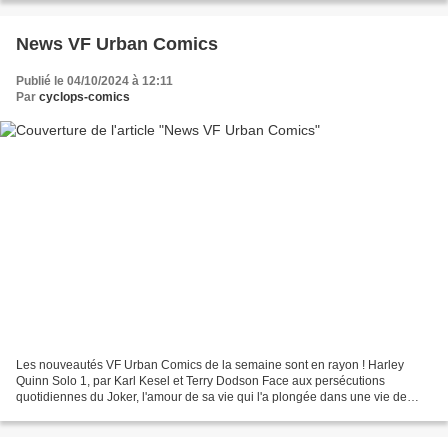
News VF Urban Comics
Publié le 04/10/2024 à 12:11
Par
cyclops-comics
Les nouveautés VF Urban Comics de la semaine sont en rayon ! Harley
Quinn Solo 1, par Karl Kesel et Terry Dodson Face aux persécutions
quotidiennes du Joker, l'amour de sa vie qui l'a plongée dans une vie de
crime, Harley Quinn se retrouve cette fois...