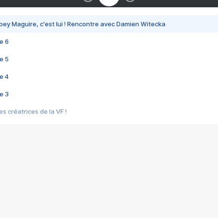
bey Maguire, c'est lui ! Rencontre avec Damien Witecka
e 6
e 5
e 4
e 3
s créatrices de la VF !
e 2
e 1
e Mektoub My Love arrive enfin ! Rencontre avec Shaïn Boumedine et Sal
i : après Toni en famille
elle réalise le bouleversant Dites lui que je l'aime
ais ! Rencontre autour de Vie privée de Rebecca Zlotowski