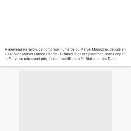
A nouveau en rayon, de nombreux numéros du Marvel Magazine, débuté en
1997 avec Marvel France ! Marvel 1 Untold tales of Spiderman Jean Grey et
le Fauve se retrouvent pris dans un conflit entre Mr Sinistre et les Dark
Riders de Genesis dans un récit signéJM...