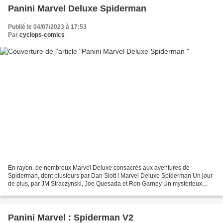
Panini Marvel Deluxe Spiderman
Publié le 04/07/2023 à 17:53
Par
cyclops-comics
En rayon, de nombreux Marvel Deluxe consacrés aux aventures de
Spiderman, dont plusieurs par Dan Slott ! Marvel Deluxe Spiderman Un jour
de plus, par JM Straczynski, Joe Quesada et Ron Garney Un mystérieux
tueur a tiré sur tante May, qui agonise à l'hôpital,...
Panini Marvel : Spiderman V2