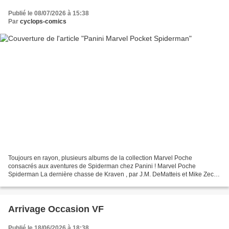
Publié le 08/07/2026 à 15:38
Par
cyclops-comics
Toujours en rayon, plusieurs albums de la collection Marvel Poche
consacrés aux aventures de Spiderman chez Panini ! Marvel Poche
Spiderman La dernière chasse de Kraven , par J.M. DeMatteis et Mike Zeck
248 pages, 9,99 € Kraven le Chasseur a vaincu tous...
Arrivage Occasion VF
Publié le 18/06/2026 à 18:38