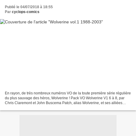
Publié le 04/07/2018 à 18:55
Par
cyclops-comics
En rayon, de très nombreux numéros VO de la toute première série régulière
du plus sauvage des héros, Wolverine ! Pack VO Wolverine V1 6 à 8, par
Chris Claremont et John Buscema Patch, alias Wolverine, et ses alliées
Jessica Drew, l'ancienne Spider Woman,...