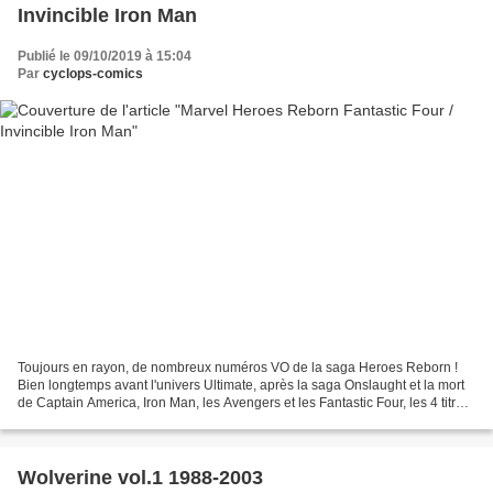
Invincible Iron Man
Publié le 09/10/2019 à 15:04
Par
cyclops-comics
Toujours en rayon, de nombreux numéros VO de la saga Heroes Reborn !
Bien longtemps avant l'univers Ultimate, après la saga Onslaught et la mort
de Captain America, Iron Man, les Avengers et les Fantastic Four, les 4 titres
se voient rebootés, avec les...
Wolverine vol.1 1988-2003