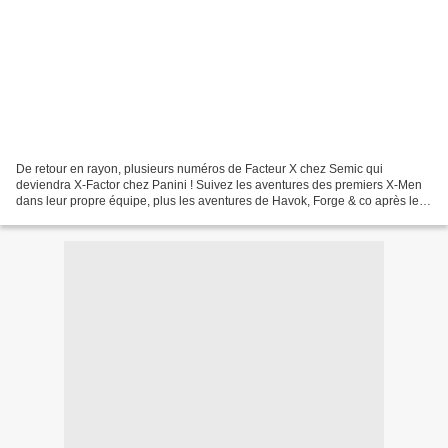
De retour en rayon, plusieurs numéros de Facteur X chez Semic qui
deviendra X-Factor chez Panini ! Suivez les aventures des premiers X-Men
dans leur propre équipe, plus les aventures de Havok, Forge & co après le
retour chez les X-Men de l'équipe originale...