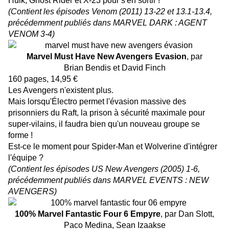
Hulk, Ghost Rider et X-23 pour s'en sortir !
(Contient les épisodes Venom (2011) 13-22 et 13.1-13.4,
précédemment publiés dans MARVEL DARK : AGENT
VENOM 3-4)
Marvel Must Have New Avengers Evasion
, par
Brian Bendis et David Finch
160 pages, 14,95 €
Les Avengers n'existent plus.
Mais lorsqu'Électro permet l'évasion massive des
prisonniers du Raft, la prison à sécurité maximale pour
super-vilains, il faudra bien qu'un nouveau groupe se
forme !
Est-ce le moment pour Spider-Man et Wolverine d'intégrer
l'équipe ?
(Contient les épisodes US New Avengers (2005) 1-6,
précédemment publiés dans MARVEL EVENTS : NEW
AVENGERS)
100% Marvel Fantastic Four 6 Empyre
, par Dan Slott,
Paco Medina, Sean Izaakse