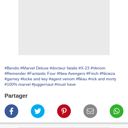
#Bendis
#Marvel Deluxe
#docteur fatalis
#X-23
#Venom
#Remender
#Fantastic Four
#New Avengers
#Finch
#Nicieza
#garney
#locke and key
#agent venom
#fléau
#rick and morty
#100% marvel
#juggernaut
#must have
Partager