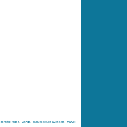
,
sorcière rouge
,
wanda
,
marvel deluxe avengers
,
Marvel