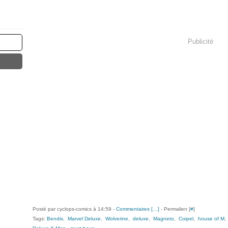
Publicité
Posté par cyclops-comics à 14:59 -
Commentaires [
…
]
- Permalien [
#
]
Tags:
Bendis
,
Marvel Deluxe
,
Wolverine
,
deluxe
,
Magneto
,
Coipel
,
house of M