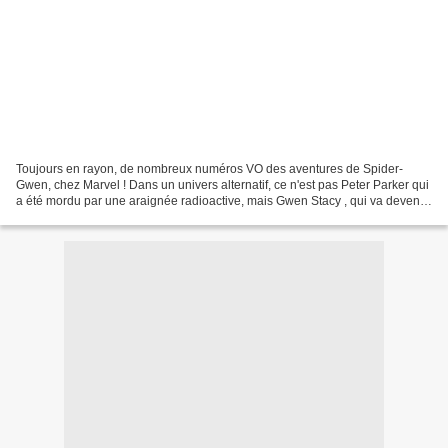
Toujours en rayon, de nombreux numéros VO des aventures de Spider-
Gwen, chez Marvel ! Dans un univers alternatif, ce n'est pas Peter Parker qui
a été mordu par une araignée radioactive, mais Gwen Stacy , qui va devenir
Spider Woman ! Spider-Gwen (2015)...