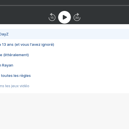
 DayZ
 a 13 ans (et vous l'avez ignoré)
e (littéralement)
im Rayan
 toutes les règles
s les jeux vidéo
us choquant de Rockstar ? - Le scandale BULLY
e plus moche de Steam
du RÊVE tourne au CAUCHEMAR
pendant 8 heures