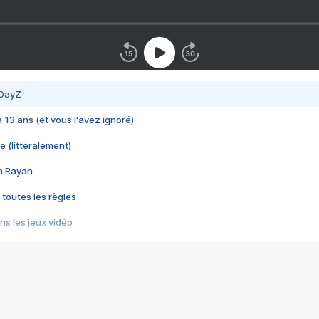
 DayZ
 a 13 ans (et vous l'avez ignoré)
e (littéralement)
im Rayan
 toutes les règles
s les jeux vidéo
us choquant de Rockstar ? - Le scandale BULLY
e plus moche de Steam
du RÊVE tourne au CAUCHEMAR