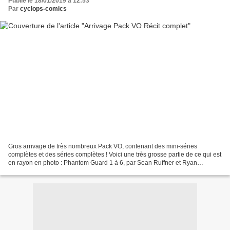
Publié le 18/01/2019 à 12:53
Par
cyclops-comics
Gros arrivage de très nombreux Pack VO, contenant des mini-séries
complètes et des séries complètes ! Voici une très grosse partie de ce qui est
en rayon en photo : Phantom Guard 1 à 6, par Sean Ruffner et Ryan
Benjamin Tigra 1 à 4, par Christina Z et...