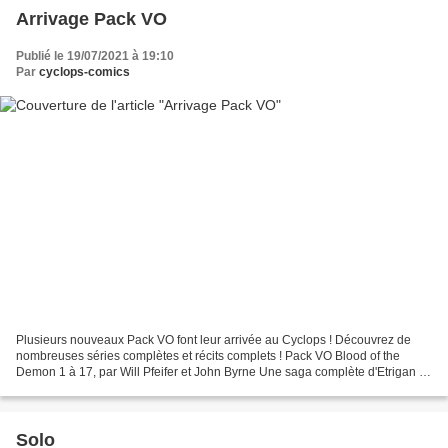
Arrivage Pack VO
Publié le 19/07/2021 à 19:10
Par
cyclops-comics
Plusieurs nouveaux Pack VO font leur arrivée au Cyclops ! Découvrez de
nombreuses séries complètes et récits complets ! Pack VO Blood of the
Demon 1 à 17, par Will Pfeifer et John Byrne Une saga complète d'Etrigan le
Demon et son alter-égo humain, Jason...
Solo