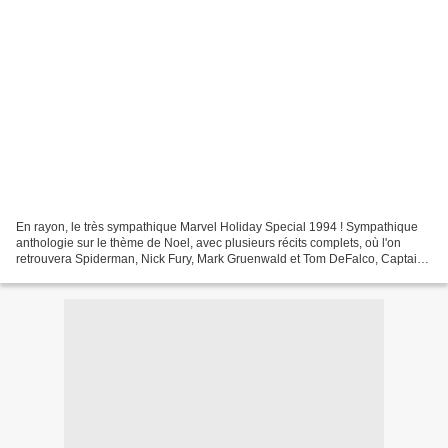
En rayon, le très sympathique Marvel Holiday Special 1994 ! Sympathique
anthologie sur le thème de Noel, avec plusieurs récits complets, où l'on
retrouvera Spiderman, Nick Fury, Mark Gruenwald et Tom DeFalco, Captain
Ultra, Hulk et Ghost Rider ! Spiderman...