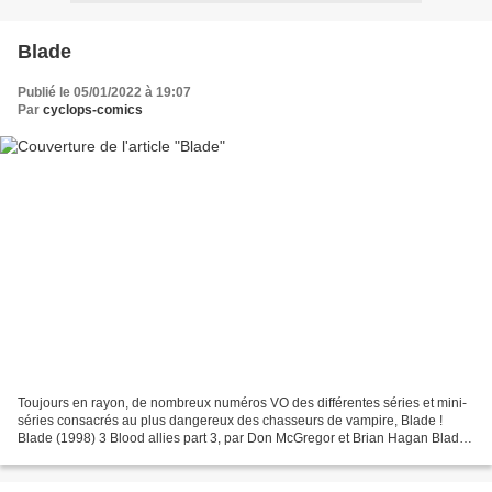
Blade
Publié le 05/01/2022 à 19:07
Par
cyclops-comics
Toujours en rayon, de nombreux numéros VO des différentes séries et mini-
séries consacrés au plus dangereux des chasseurs de vampire, Blade !
Blade (1998) 3 Blood allies part 3, par Don McGregor et Brian Hagan Blade
(2000) 2 Chaos, par Bart Sears Blade...