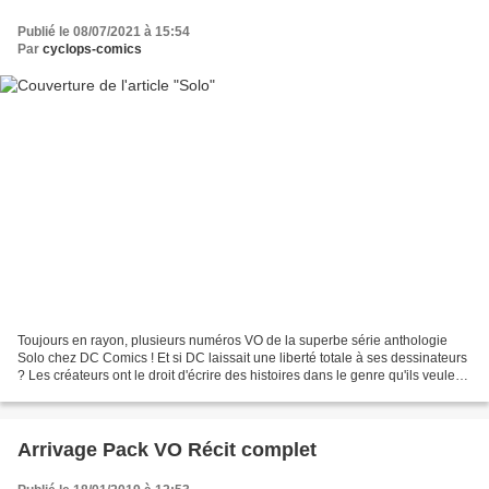
Publié le 08/07/2021 à 15:54
Par
cyclops-comics
Toujours en rayon, plusieurs numéros VO de la superbe série anthologie
Solo chez DC Comics ! Et si DC laissait une liberté totale à ses dessinateurs
? Les créateurs ont le droit d'écrire des histoires dans le genre qu'ils veulent,
avec les persos DC qu'ils...
Arrivage Pack VO Récit complet