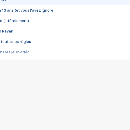
 a 13 ans (et vous l'avez ignoré)
e (littéralement)
im Rayan
 toutes les règles
s les jeux vidéo
us choquant de Rockstar ? - Le scandale BULLY
e plus moche de Steam
du RÊVE tourne au CAUCHEMAR
pendant 8 heures
it… à tort
umiliés par un jeu vidéo
ire - Final Fantasy 8