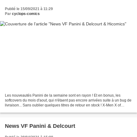
Publié le 15/09/2021 à 11:29
Par
cyclops-comics
Les nouveautés Panini de la semaine sont en rayon ! Et en bonus, les
softcovers du mois d'aout, qui n'étaent pas encore arrivées suite à un bug de
livraison... Sans oublier quelques titres de retour en stock ! X-Men X of
swords 1, par Jonathan Hickman,...
News VF Panini & Delcourt