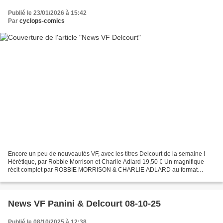
Publié le 23/01/2026 à 15:42
Par
cyclops-comics
Encore un peu de nouveautés VF, avec les titres Delcourt de la semaine !
Hérétique, par Robbie Morrison et Charlie Adlard 19,50 € Un magnifique
récit complet par ROBBIE MORRISON & CHARLIE ADLARD au format
album, justifié par la beauté des pages de Charlie....
News VF Panini & Delcourt 08-10-25
Publié le 08/10/2025 à 12:38