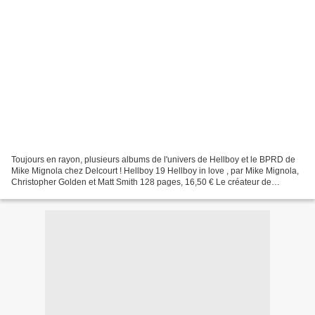
Toujours en rayon, plusieurs albums de l'univers de Hellboy et le BPRD de
Mike Mignola chez Delcourt ! Hellboy 19 Hellboy in love , par Mike Mignola,
Christopher Golden et Matt Smith 128 pages, 16,50 € Le créateur de
Hellboy, Mike Mignola, est rejoint...