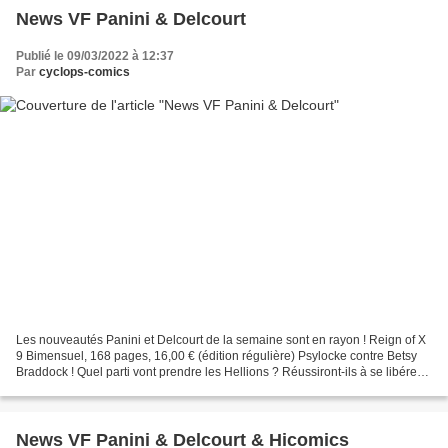
News VF Panini & Delcourt
Publié le 09/03/2022 à 12:37
Par
cyclops-comics
Les nouveautés Panini et Delcourt de la semaine sont en rayon ! Reign of X
9 Bimensuel, 168 pages, 16,00 € (édition régulière) Psylocke contre Betsy
Braddock ! Quel parti vont prendre les Hellions ? Réussiront-ils à se libérer
d'Arcade et à sauver Sinistre...
News VF Panini & Delcourt & Hicomics