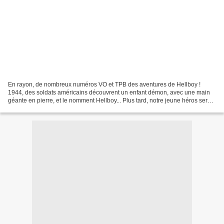
En rayon, de nombreux numéros VO et TPB des aventures de Hellboy !
1944, des soldats américains découvrent un enfant démon, avec une main
géante en pierre, et le nomment Hellboy... Plus tard, notre jeune héros sera
un membre fondateur du BPRD, le Bureau...