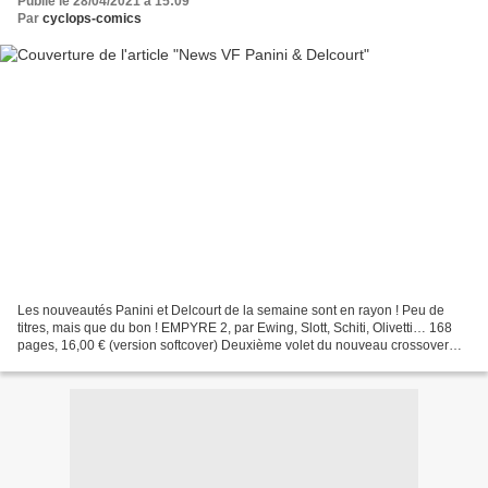
Publié le 28/04/2021 à 15:09
Par
cyclops-comics
Les nouveautés Panini et Delcourt de la semaine sont en rayon ! Peu de
titres, mais que du bon ! EMPYRE 2, par Ewing, Slott, Schiti, Olivetti… 168
pages, 16,00 € (version softcover) Deuxième volet du nouveau crossover
Marvel ! Les héros ont été trahis,...