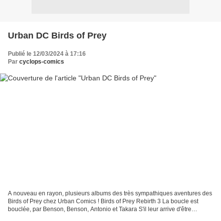
Urban DC Birds of Prey
Publié le 12/03/2024 à 17:16
Par
cyclops-comics
A nouveau en rayon, plusieurs albums des très sympathiques aventures des
Birds of Prey chez Urban Comics ! Birds of Prey Rebirth 3 La boucle est
bouclée, par Benson, Benson, Antonio et Takara S'il leur arrive d'être
épaulées dans leurs missions – notamment...