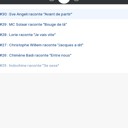
#30 : Eve Angeli raconte "Avant de partir"
#29 : MC Solaar raconte "Bouge de là"
28 : Lorie raconte "Je vais vite"
#27 : Christophe Willem raconte "Jacques a dit"
#26 : Chimène Badi raconte "Entre nous"
#25 : Indochine raconte "3e sexe"
#24 : Zaho raconte "C'est chelou"
#23 : Patrick Bruel raconte "Au café des délices"
#22 : Kyo raconte "Le chemin"
#21 : Nolwenn Leroy raconte "Cassé"
#20 : Patrick Hernandez raconte "Born to be alive"
#19 : Lorie raconte "Près de moi"