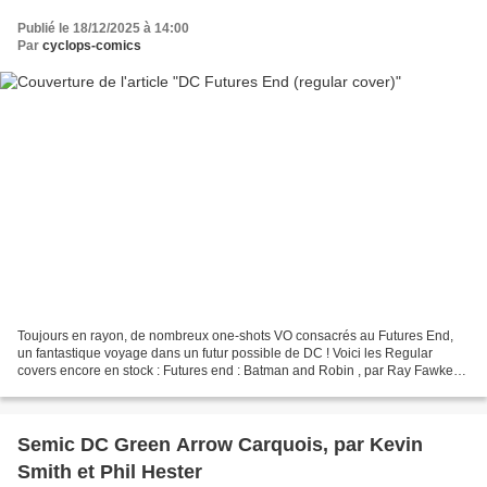
Publié le 18/12/2025 à 14:00
Par
cyclops-comics
Toujours en rayon, de nombreux one-shots VO consacrés au Futures End,
un fantastique voyage dans un futur possible de DC ! Voici les Regular
covers encore en stock : Futures end : Batman and Robin , par Ray Fawkes
et Dustin Nguyen Tandis que Batman fait...
Semic DC Green Arrow Carquois, par Kevin
Smith et Phil Hester