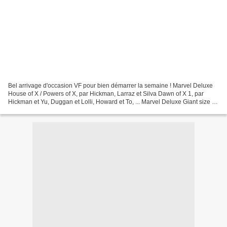
Bel arrivage d'occasion VF pour bien démarrer la semaine ! Marvel Deluxe
House of X / Powers of X, par Hickman, Larraz et Silva Dawn of X 1, par
Hickman et Yu, Duggan et Lolli, Howard et To, ... Marvel Deluxe Giant size X-
Men, par Hickman, Dauterman,...