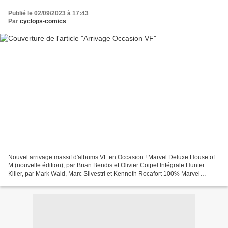
Publié le 02/09/2023 à 17:43
Par
cyclops-comics
Nouvel arrivage massif d'albums VF en Occasion ! Marvel Deluxe House of
M (nouvelle édition), par Brian Bendis et Olivier Coipel Intégrale Hunter
Killer, par Mark Waid, Marc Silvestri et Kenneth Rocafort 100% Marvel
Punisher 1 Le roi des tueurs, par Aaron,...