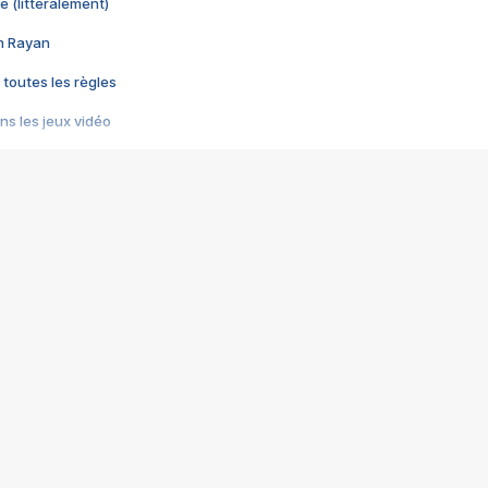
e (littéralement)
im Rayan
 toutes les règles
s les jeux vidéo
us choquant de Rockstar ? - Le scandale BULLY
e plus moche de Steam
du RÊVE tourne au CAUCHEMAR
pendant 8 heures
it… à tort
umiliés par un jeu vidéo
ire - Final Fantasy 8
ti un empire - Age of Empires
story DOFUS