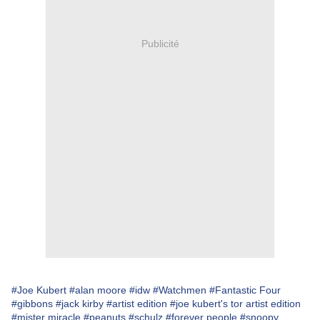
Publicité
#Joe Kubert
#alan moore
#idw
#Watchmen
#Fantastic Four
#gibbons
#jack kirby
#artist edition
#joe kubert's tor artist edition
#mister miracle
#peanuts
#schulz
#forever people
#snoopy