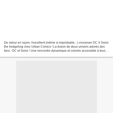
De retour en rayon, l'excellent (même si improbable...) crossover DC X Sonic
the hedgehog chez Urban Comics ! La fusion de deux univers adorés des
fans : DC et Sonic ! Une rencontre dynamique et colorée accessible à tous,
que ce soit pour les fans de...