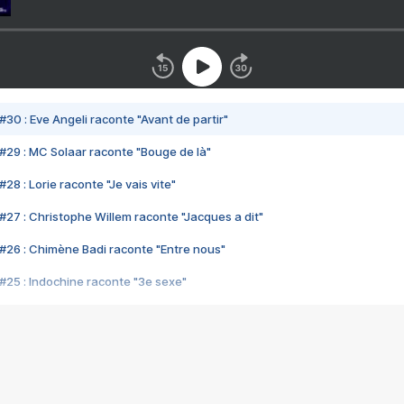
#30 : Eve Angeli raconte "Avant de partir"
#29 : MC Solaar raconte "Bouge de là"
28 : Lorie raconte "Je vais vite"
#27 : Christophe Willem raconte "Jacques a dit"
#26 : Chimène Badi raconte "Entre nous"
#25 : Indochine raconte "3e sexe"
#24 : Zaho raconte "C'est chelou"
#23 : Patrick Bruel raconte "Au café des délices"
#22 : Kyo raconte "Le chemin"