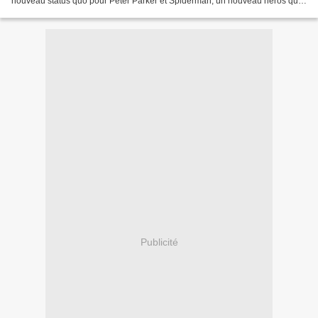
nouveau status quo pour Peter Parker et Spiderman, un nouveau héros qui
fait ses débuts, et un final surprenant...
Publicité