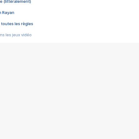
e (littéralement)
im Rayan
 toutes les règles
s les jeux vidéo
us choquant de Rockstar ? - Le scandale BULLY
e plus moche de Steam
du RÊVE tourne au CAUCHEMAR
pendant 8 heures
it… à tort
umiliés par un jeu vidéo
ire - Final Fantasy 8
ti un empire - Age of Empires
story DOFUS