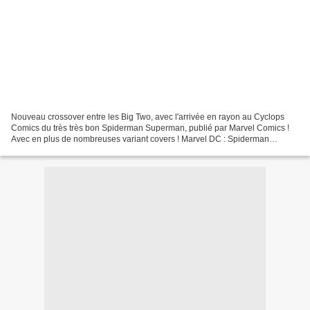
Nouveau crossover entre les Big Two, avec l'arrivée en rayon au Cyclops
Comics du très très bon Spiderman Superman, publié par Marvel Comics !
Avec en plus de nombreuses variant covers ! Marvel DC : Spiderman
Superman , par Brad Meltzer et Pepe Larraz...