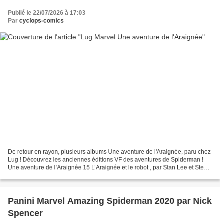
Publié le 22/07/2026 à 17:03
Par
cyclops-comics
De retour en rayon, plusieurs albums Une aventure de l'Araignée, paru chez
Lug ! Découvrez les anciennes éditions VF des aventures de Spiderman !
Une aventure de l’Araignée 15 L’Araignée et le robot , par Stan Lee et Steve
Ditko Dans sa guerre contre...
Panini Marvel Amazing Spiderman 2020 par Nick
Spencer