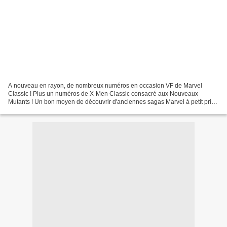
A nouveau en rayon, de nombreux numéros en occasion VF de Marvel
Classic ! Plus un numéros de X-Men Classic consacré aux Nouveaux
Mutants ! Un bon moyen de découvrir d'anciennes sagas Marvel à petit prix !
Marvel Classic 7, par Stan Lee et Jack Kirby...