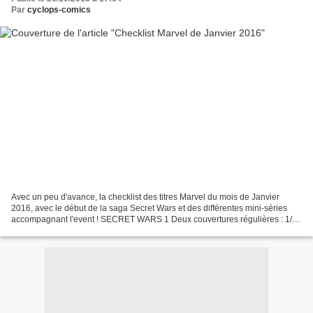
Par
cyclops-comics
Avec un peu d'avance, la checklist des titres Marvel du mois de Janvier
2016, avec le début de la saga Secret Wars et des différentes mini-séries
accompagnant l'event ! SECRET WARS 1 Deux couvertures régulières : 1/2
(Esad Ribic – tirage 50%) et 2/2 (Jim...