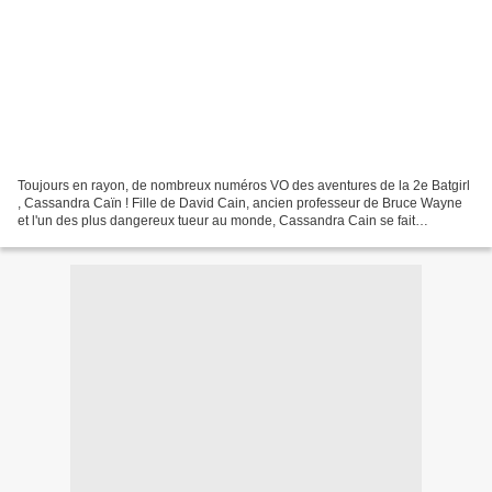
Toujours en rayon, de nombreux numéros VO des aventures de la 2e Batgirl
, Cassandra Caïn ! Fille de David Cain, ancien professeur de Bruce Wayne
et l'un des plus dangereux tueur au monde, Cassandra Cain se fait
remarquer de Batman et Oracle pendant No...