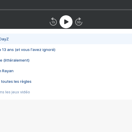
 DayZ
 a 13 ans (et vous l'avez ignoré)
e (littéralement)
im Rayan
 toutes les règles
s les jeux vidéo
us choquant de Rockstar ? - Le scandale BULLY
e plus moche de Steam
du RÊVE tourne au CAUCHEMAR