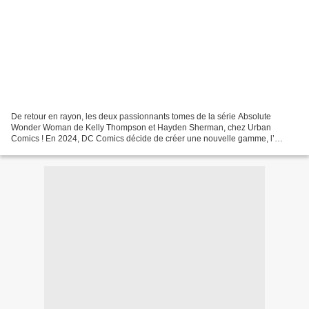
De retour en rayon, les deux passionnants tomes de la série Absolute
Wonder Woman de Kelly Thompson et Hayden Sherman, chez Urban
Comics ! En 2024, DC Comics décide de créer une nouvelle gamme, l’
«Absolute Universe » au sein de laquelle la marque donne...