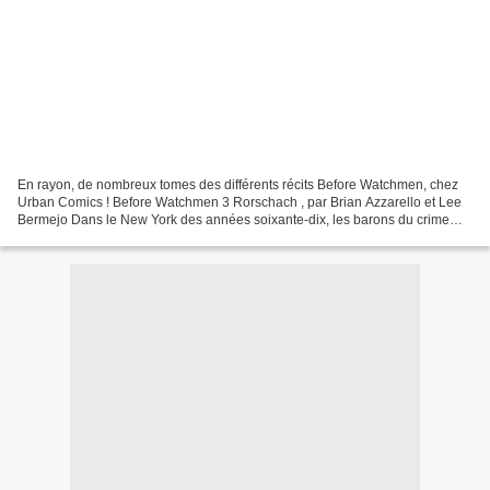
En rayon, de nombreux tomes des différents récits Before Watchmen, chez
Urban Comics ! Before Watchmen 3 Rorschach , par Brian Azzarello et Lee
Bermejo Dans le New York des années soixante-dix, les barons du crime
organisé règnent en maître. Rorschach,...