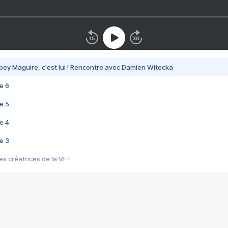
bey Maguire, c'est lui ! Rencontre avec Damien Witecka
e 6
e 5
e 4
e 3
s créatrices de la VF !
e 2
e 1
e Mektoub My Love arrive enfin ! Rencontre avec Shaïn Boumedine et Sal