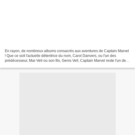
En rayon, de nombreux albums consacrés aux aventures de Captain Marvel
! Que ce soit l'actuelle détentrice du nom, Carol Danvers, ou l'un des
prédécesseur, Mar-Vell ou son fils, Genis Vell, Captain Marvel reste l'un des
plus grand héros qui soit ! 100%...