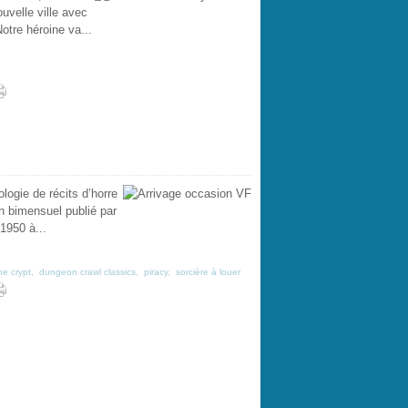
uvelle ville avec
otre héroine va...
logie de récits d’horre
un bimensuel publié par
1950 à...
he crypt
,
dungeon crawl classics
,
piracy
,
sorcière à louer