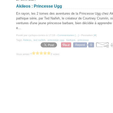
Akileos : Princesse Ugg
En rayon, les 2 tomes des aventures de la Princesse Ugg chez Ak
pathique série, par Ted Naifeh, le créateur de Courtney Crumrin, o
ventures d'une jeune princesse barbare, bien décidée à apprendre l
e...
Posté par cyclops-comics à 17:16 -
Commentaires [
…
]
- Permalien [
#
]
Tags:
Akileos
,
ted naifeh
,
princesse ugg
,
barbare
,
princesse
Repost
0
Vous aimez ?
2 votes