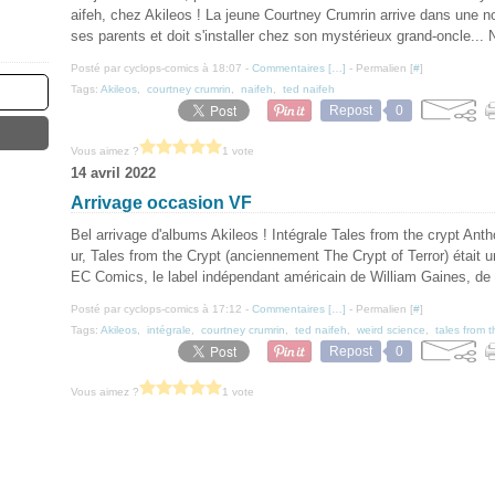
aifeh, chez Akileos ! La jeune Courtney Crumrin arrive dans une no
ses parents et doit s'installer chez son mystérieux grand-oncle... N
Posté par cyclops-comics à 18:07 -
Commentaires [
…
]
- Permalien [
#
]
Tags:
Akileos
,
courtney crumrin
,
naifeh
,
ted naifeh
Repost
0
Vous aimez ?
1 vote
14 avril 2022
Arrivage occasion VF
Bel arrivage d'albums Akileos ! Intégrale Tales from the crypt Antho
ur, Tales from the Crypt (anciennement The Crypt of Terror) était 
EC Comics, le label indépendant américain de William Gaines, de 
Posté par cyclops-comics à 17:12 -
Commentaires [
…
]
- Permalien [
#
]
Tags:
Akileos
,
intégrale
,
courtney crumrin
,
ted naifeh
,
weird science
,
tales from t
Repost
0
Vous aimez ?
1 vote