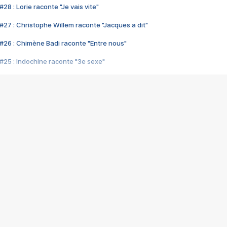
28 : Lorie raconte "Je vais vite"
#27 : Christophe Willem raconte "Jacques a dit"
#26 : Chimène Badi raconte "Entre nous"
#25 : Indochine raconte "3e sexe"
#24 : Zaho raconte "C'est chelou"
#23 : Patrick Bruel raconte "Au café des délices"
#22 : Kyo raconte "Le chemin"
#21 : Nolwenn Leroy raconte "Cassé"
#20 : Patrick Hernandez raconte "Born to be alive"
#19 : Lorie raconte "Près de moi"
#18 : Michael Jones raconte "A nos actes manqués" (avec Jean-Jacque
#17 : Khaled raconte "Aïcha"
#16 : Corneille raconte "Parce qu'on vient de loin"