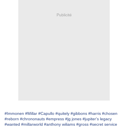
Publicité
#Immonen
#Millar
#Capullo
#quitely
#gibbons
#harris
#chosen
#reborn
#chrononauts
#empress
#jg jones
#jupiter's legacy
#wanted
#millarworld
#anthony wiliams
#gross
#secret service